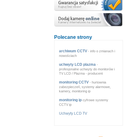
Polecane strony
archiwum CCTV
- info o zmianach i
nowościach
uchwyty LCD plazma
-
profesjonalne uchwyty do monitorów i
TV LCD / Plazma - producent
monitoring CCTV
- hurtownia
zabezpieczeń, systemy alarmowe,
kamery, monitoring ip
monitoring ip
cyfrowe systemy
CCTV ip
Uchwyty LCD TV