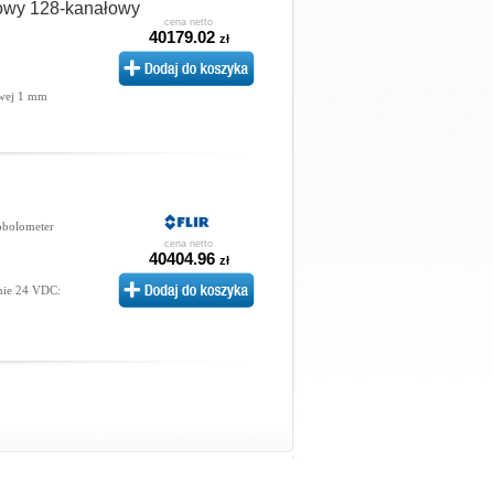
owy 128-kanałowy
cena netto
40179.02
zł
wej 1 mm
obolometer
cena netto
40404.96
zł
nie 24 VDC: