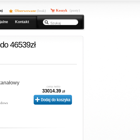
uj
Koszyk
(pusty)
Obserwowane
(
brak
)
jalne
Kontakt
do 46539zł
kanałowy
cena netto
33014.39
zł
ndows