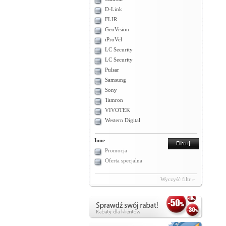
D-Link
FLIR
GeoVision
iProVel
LC Security
LC Security
Pulsar
Samsung
Sony
Tamron
VIVOTEK
Western Digital
Inne
Promocja
Oferta specjalna
Wyczyść filtr »