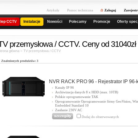
Artykuły
Pomoc techniczna
Zaloguj
Zarejestr
lep CCTV
Instalacje
Nowości
Polecamy
Promocje
Oferty spec
TV przemysłowa / CCTV. Ceny od 31040zł 
»
trona główna
TV przemysłowa / CCTV
Znalezionych produktów: 3
NVR RACK PRO 96 - Rejestrator IP 96-
Kanały IP 96
Archiwizacja danych 8 x HDD (max. 10TB)
Polskie oprogramowanie TAK
Oprogramowanie Oprogramowanie firmy GeoVision, Wi
Embedded Standard 10
Zasilanie 230V AC
Dodaj do obserwowanych