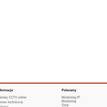
nformacje
Polecamy
amery CCTV online
Monitoring IP
Monitoring
omoc techniczna
Sony
firmie