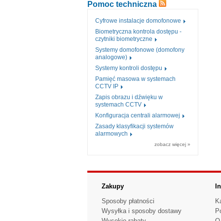
Pomoc techniczna
Cyfrowe instalacje domofonowe
Biometryczna kontrola dostępu -
czytniki biometryczne
Systemy domofonowe (domofony
analogowe)
Systemy kontroli dostępu
Pamięć masowa w systemach
CCTV IP
Zapis obrazu i dźwięku w
systemach CCTV
Konfiguracja centrali alarmowej
Zasady klasyfikacji systemów
alarmowych
zobacz więcej »
Zakupy
I
Sposoby płatności
K
Wysyłka i sposoby dostawy
P
Wysokie rabaty
O 