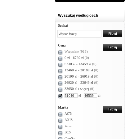
Wyszukaj według cech
Szukaj
Cena
Wszystkie
(916)
0 zł - 6729 zł
(0)
6730 zł - 13459 zł
(0)
13460 zł - 20189 zł
(0)
20190 zł - 26919 zł
(0)
26920 zł - 33649 zł
(0)
33650 zł i więcej
(0)
zł -
zł
Marka
ACTi
AXIS
Axon
BCS
CamSat