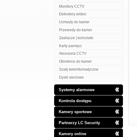
Monitory CCTV
Dekodery wideo
Uchwyty do kamer
Przewody do kamer
Zasilacze | końcówki
Karty pamięci
Akcesoria CCTV
Obrotnice do kamer
Szafy teleinformatyczne
Dyski sieciowe
Systemy alarmowe
Kontrola dostępu
Kamery sportowe
Partnerzy LC Security
Kamery online