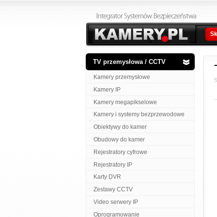
Sk
TV przemysłowa / CCTV
Kamery przemysłowe
S
Kamery IP
Kamery megapikselowe
Kamery i systemy bezprzewodowe
Obiektywy do kamer
Obudowy do kamer
Rejestratory cyfrowe
Rejestratory IP
Karty DVR
Zestawy CCTV
Video serwery IP
Oprogramowanie