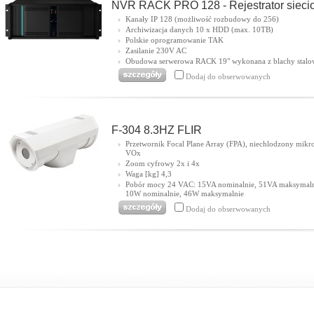
NVR RACK PRO 128 - Rejestrator sieci
Kanały IP 128 (możliwość rozbudowy do 256)
Archiwizacja danych 10 x HDD (max. 10TB)
Polskie oprogramowanie TAK
Zasilanie 230V AC
Obudowa serwerowa RACK 19" wykonana z blachy stalo
Dodaj do obserwowanych
F-304 8.3HZ FLIR
Przetwornik Focal Plane Array (FPA), niechlodzony mikr
VOx
Zoom cyfrowy 2x i 4x
Waga [kg] 4,3
Pobór mocy 24 VAC: 15VA nominalnie, 51VA maksymal
10W nominalnie, 46W maksymalnie
Dodaj do obserwowanych