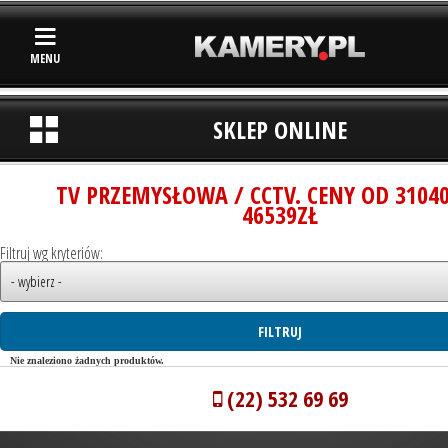
MENU
SKLEP ONLINE
TV PRZEMYSŁOWA / CCTV. CENY OD 3104
46539ZŁ
Filtruj wg kryteriów:
Nie znaleziono żadnych produktów.
(22) 532 69 69