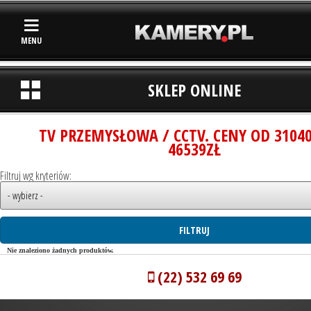
MENU
SKLEP ONLINE
TV PRZEMYSŁOWA / CCTV. CENY OD 3104
46539ZŁ
Filtruj wg kryteriów:
Nie znaleziono żadnych produktów.
(22) 532 69 69