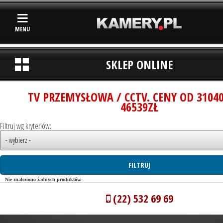
MENU
SKLEP ONLINE
TV PRZEMYSŁOWA / CCTV. CENY OD 3104
46539ZŁ
Filtruj wg kryteriów:
Nie znaleziono żadnych produktów.
(22) 532 69 69