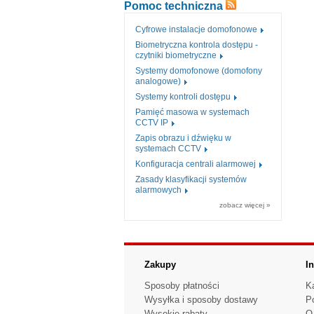
Pomoc techniczna
Cyfrowe instalacje domofonowe
Biometryczna kontrola dostępu -
czytniki biometryczne
Systemy domofonowe (domofony
analogowe)
Systemy kontroli dostępu
Pamięć masowa w systemach
CCTV IP
Zapis obrazu i dźwięku w
systemach CCTV
Konfiguracja centrali alarmowej
Zasady klasyfikacji systemów
alarmowych
zobacz więcej »
Zakupy
I
Sposoby płatności
K
Wysyłka i sposoby dostawy
P
Wysokie rabaty
O 