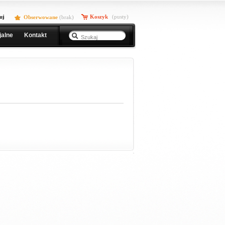
uj
Koszyk
(pusty)
Obserwowane
(
brak
)
jalne
Kontakt