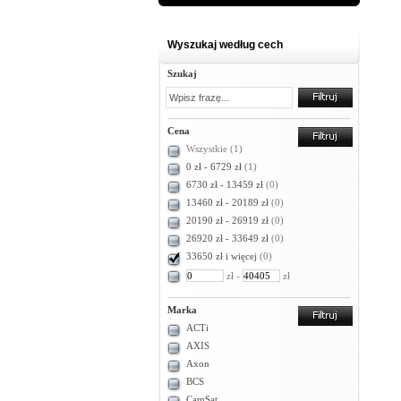
Wyszukaj według cech
Szukaj
Cena
Wszystkie
(1)
0 zł - 6729 zł
(1)
6730 zł - 13459 zł
(0)
13460 zł - 20189 zł
(0)
20190 zł - 26919 zł
(0)
26920 zł - 33649 zł
(0)
33650 zł i więcej
(0)
zł -
zł
Marka
ACTi
AXIS
Axon
BCS
CamSat