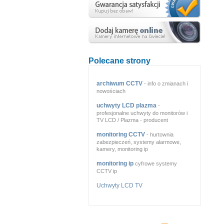
Polecane strony
archiwum CCTV
- info o zmianach i
nowościach
uchwyty LCD plazma
-
profesjonalne uchwyty do monitorów i
TV LCD / Plazma - producent
monitoring CCTV
- hurtownia
zabezpieczeń, systemy alarmowe,
kamery, monitoring ip
monitoring ip
cyfrowe systemy
CCTV ip
Uchwyty LCD TV