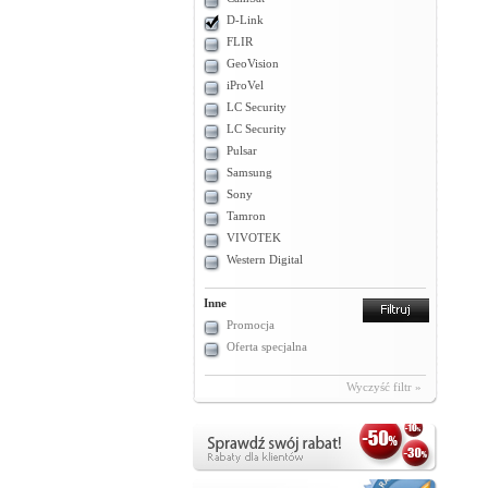
D-Link
FLIR
GeoVision
iProVel
LC Security
LC Security
Pulsar
Samsung
Sony
Tamron
VIVOTEK
Western Digital
Inne
Promocja
Oferta specjalna
Wyczyść filtr »