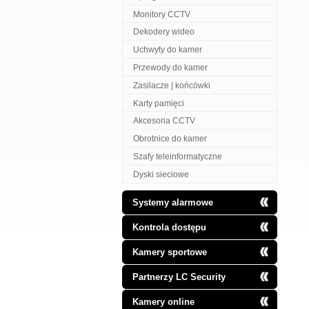
Monitory CCTV
Dekodery wideo
Uchwyty do kamer
Przewody do kamer
Zasilacze | końcówki
Karty pamięci
Akcesoria CCTV
Obrotnice do kamer
Szafy teleinformatyczne
Dyski sieciowe
Systemy alarmowe
Kontrola dostępu
Kamery sportowe
Partnerzy LC Security
Kamery online