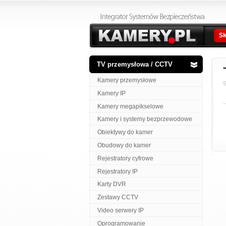
Sk
TV przemysłowa / CCTV
Kamery przemysłowe
S
Kamery IP
Kamery megapikselowe
Kamery i systemy bezprzewodowe
Obiektywy do kamer
Obudowy do kamer
Rejestratory cyfrowe
Rejestratory IP
Karty DVR
Zestawy CCTV
Video serwery IP
Oprogramowanie