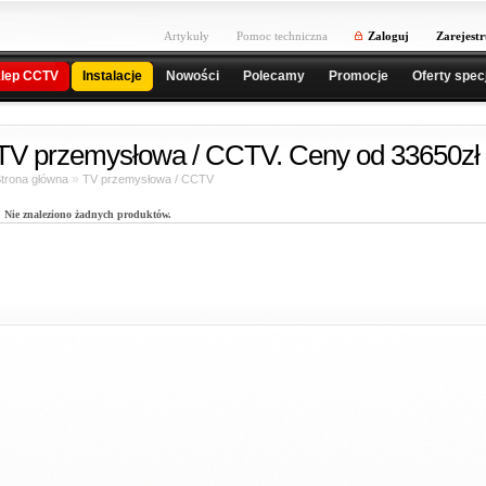
Artykuły
Pomoc techniczna
Zaloguj
Zarejestr
lep CCTV
Instalacje
Nowości
Polecamy
Promocje
Oferty spec
TV przemysłowa / CCTV. Ceny od 33650zł
»
trona główna
TV przemysłowa / CCTV
Nie znaleziono żadnych produktów.