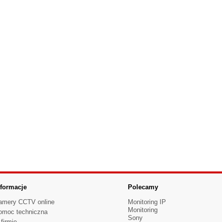
nformacje
Polecamy
amery CCTV online
Monitoring IP
Monitoring
omoc techniczna
Sony
firmie