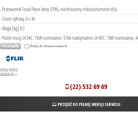
Przetwornik Focal Plane Array (FPA), niechlodzony mikrobolometer VOx
Zoom cyfrowy 2x i 4x
Waga [kg] 4,3
Pobór mocy 24 VAC: 15VA nominalnie, 51VA maksymalnie 24 VDC: 10W nominalnie,
Dodaj do obserwowanych
cena netto
40404.96
zł
(22) 532 69 69
PRZEJDŹ DO PEŁNEJ WERSJI SERWISU