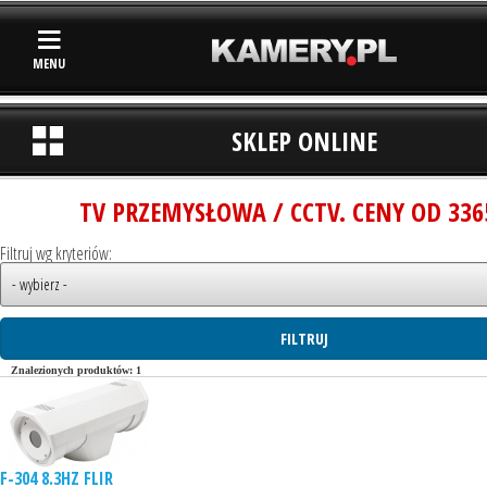
MENU
SKLEP ONLINE
TV PRZEMYSŁOWA / CCTV. CENY OD 336
Filtruj wg kryteriów:
Znalezionych produktów: 1
F-304 8.3HZ FLIR