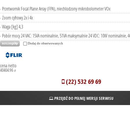
Przetwornik Focal Plane Array (FPA), niechlodzony mikrobolometer VOx
Zoom cyfrowy 2x i 4x
Waga [kg] 4,3
Pobór mocy 24 VAC: 15VA nominalnie, 51VA maksymalnie 24 VDC: 10W nominalnie,
Dodaj do obserwowanych
cena netto
40404.96
zł
(22) 532 69 69
PRZEJDŹ DO PEŁNEJ WERSJI SERWISU