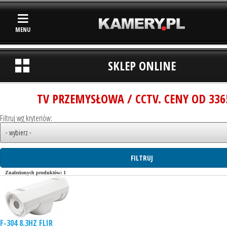
MENU
SKLEP ONLINE
TV PRZEMYSŁOWA / CCTV. CENY OD 336
Filtruj wg kryteriów:
Znalezionych produktów: 1
F-304 8.3HZ FLIR