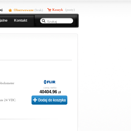
uj
Koszyk
(pusty)
Obserwowane
(
brak
)
jalne
Kontakt
obolometer
cena netto
40404.96
zł
nie 24 VDC: