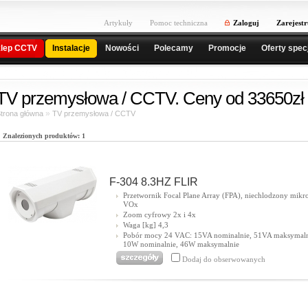
Artykuły
Pomoc techniczna
Zaloguj
Zarejestr
lep CCTV
Instalacje
Nowości
Polecamy
Promocje
Oferty spec
TV przemysłowa / CCTV. Ceny od 33650zł
»
trona główna
TV przemysłowa / CCTV
Znalezionych produktów: 1
F-304 8.3HZ FLIR
Przetwornik Focal Plane Array (FPA), niechlodzony mikr
VOx
Zoom cyfrowy 2x i 4x
Waga [kg] 4,3
Pobór mocy 24 VAC: 15VA nominalnie, 51VA maksymal
10W nominalnie, 46W maksymalnie
Dodaj do obserwowanych