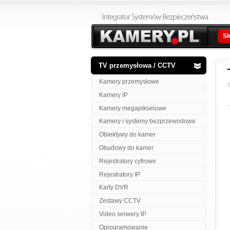
Sk
TV przemysłowa / CCTV
Kamery przemysłowe
S
Kamery IP
Kamery megapikselowe
Kamery i systemy bezprzewodowe
Obiektywy do kamer
Obudowy do kamer
Rejestratory cyfrowe
Rejestratory IP
Karty DVR
Zestawy CCTV
Video serwery IP
Oprogramowanie