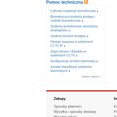
Pomoc techniczna
Cyfrowe instalacje domofonowe
Biometryczna kontrola dostępu -
czytniki biometryczne
Systemy domofonowe (domofony
analogowe)
Systemy kontroli dostępu
Pamięć masowa w systemach
CCTV IP
Zapis obrazu i dźwięku w
systemach CCTV
Konfiguracja centrali alarmowej
Zasady klasyfikacji systemów
alarmowych
zobacz więcej »
Zakupy
I
Sposoby płatności
K
Wysyłka i sposoby dostawy
P
Wysokie rabaty
O 