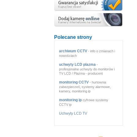
Polecane strony
archiwum CCTV
- info o zmianach i
nowościach
uchwyty LCD plazma
-
profesjonalne uchwyty do monitorów i
TV LCD / Plazma - producent
monitoring CCTV
- hurtownia
zabezpieczeń, systemy alarmowe,
kamery, monitoring ip
monitoring ip
cyfrowe systemy
CCTV ip
Uchwyty LCD TV