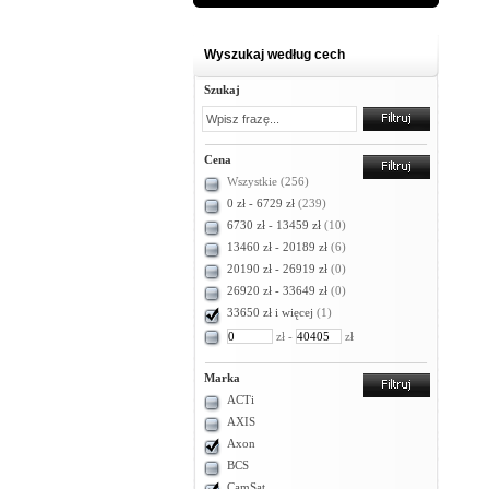
Wyszukaj według cech
Szukaj
Cena
Wszystkie
(256)
0 zł - 6729 zł
(239)
6730 zł - 13459 zł
(10)
13460 zł - 20189 zł
(6)
20190 zł - 26919 zł
(0)
26920 zł - 33649 zł
(0)
33650 zł i więcej
(1)
zł -
zł
Marka
ACTi
AXIS
Axon
BCS
CamSat