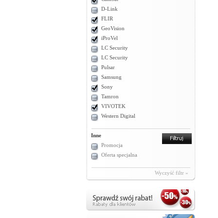
D-Link
FLIR
GeoVision
iProVel
LC Security
LC Security
Pulsar
Samsung
Sony
Tamron
VIVOTEK
Western Digital
Inne
Promocja
Oferta specjalna
Wyczyść filtr »