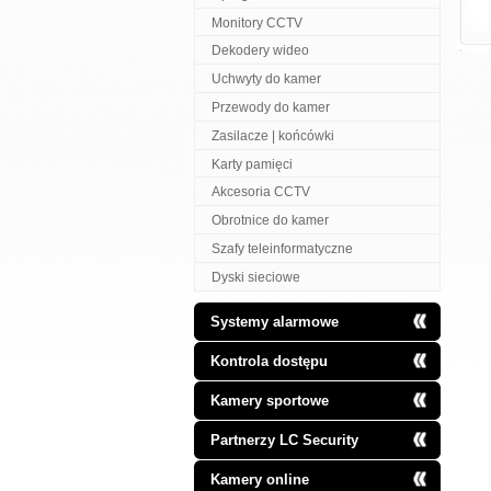
Monitory CCTV
Dekodery wideo
Uchwyty do kamer
Przewody do kamer
Zasilacze | końcówki
Karty pamięci
Akcesoria CCTV
Obrotnice do kamer
Szafy teleinformatyczne
Dyski sieciowe
Systemy alarmowe
Kontrola dostępu
Kamery sportowe
Partnerzy LC Security
Kamery online