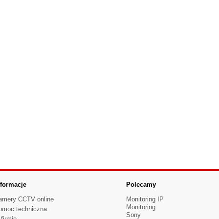
nformacje
Polecamy
amery CCTV online
Monitoring IP
Monitoring
omoc techniczna
Sony
firmie