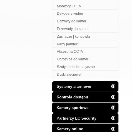
Monitory CCTV
Dekodery wideo
Uchwyty do kamer
Przewody do kamer
Zasilacze | końcówki
Karty pamięci
Akcesoria CCTV
Obrotnice do kamer
Szafy teleinformatyczne
Dyski sieciowe
Systemy alarmowe
Kontrola dostępu
Kamery sportowe
Partnerzy LC Security
Kamery online