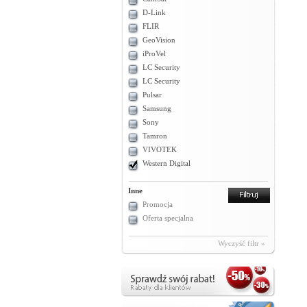
D-Link
FLIR
GeoVision
iProVel
LC Security
LC Security
Pulsar
Samsung
Sony
Tamron
VIVOTEK
Western Digital
Inne
Promocja
Oferta specjalna
Wyczyść filtr »