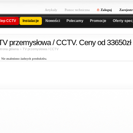
Artykuły
Pomoc techniczna
Zaloguj
Zarejestr
lep CCTV
Instalacje
Nowości
Polecamy
Promocje
Oferty spec
TV przemysłowa / CCTV. Ceny od 33650zł
»
trona główna
TV przemysłowa / CCTV
Nie znaleziono żadnych produktów.