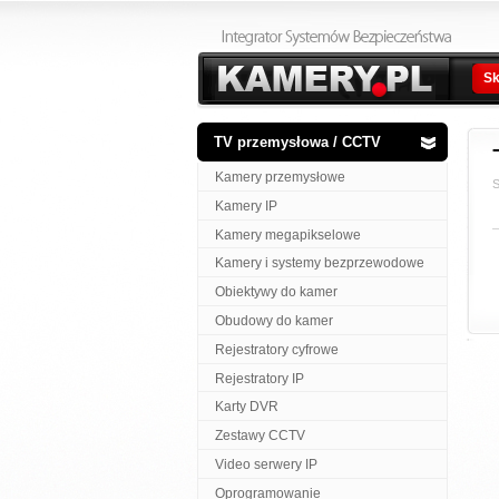
Sk
TV przemysłowa / CCTV
Kamery przemysłowe
S
Kamery IP
Kamery megapikselowe
Kamery i systemy bezprzewodowe
Obiektywy do kamer
Obudowy do kamer
Rejestratory cyfrowe
Rejestratory IP
Karty DVR
Zestawy CCTV
Video serwery IP
Oprogramowanie