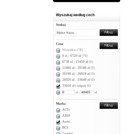
Wyszukaj według cech
Szukaj
Cena
Wszystkie
(78)
0 zł - 6729 zł
(78)
6730 zł - 13459 zł
(0)
13460 zł - 20189 zł
(0)
20190 zł - 26919 zł
(0)
26920 zł - 33649 zł
(0)
33650 zł i więcej
(0)
zł -
zł
Marka
ACTi
AXIS
Axon
BCS
CamSat