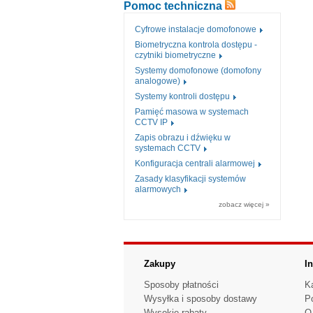
Pomoc techniczna
Cyfrowe instalacje domofonowe
Biometryczna kontrola dostępu -
czytniki biometryczne
Systemy domofonowe (domofony
analogowe)
Systemy kontroli dostępu
Pamięć masowa w systemach
CCTV IP
Zapis obrazu i dźwięku w
systemach CCTV
Konfiguracja centrali alarmowej
Zasady klasyfikacji systemów
alarmowych
zobacz więcej »
Zakupy
I
Sposoby płatności
K
Wysyłka i sposoby dostawy
P
Wysokie rabaty
O 