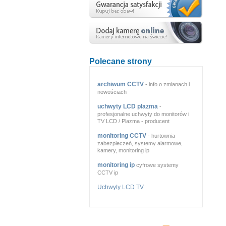
Polecane strony
archiwum CCTV
- info o zmianach i
nowościach
uchwyty LCD plazma
-
profesjonalne uchwyty do monitorów i
TV LCD / Plazma - producent
monitoring CCTV
- hurtownia
zabezpieczeń, systemy alarmowe,
kamery, monitoring ip
monitoring ip
cyfrowe systemy
CCTV ip
Uchwyty LCD TV