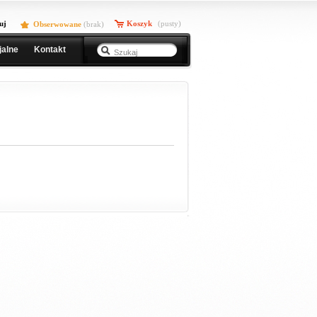
uj
Koszyk
(pusty)
Obserwowane
(
brak
)
jalne
Kontakt