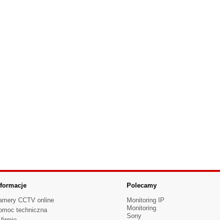
nformacje
Polecamy
amery CCTV online
Monitoring IP
Monitoring
omoc techniczna
Sony
firmie