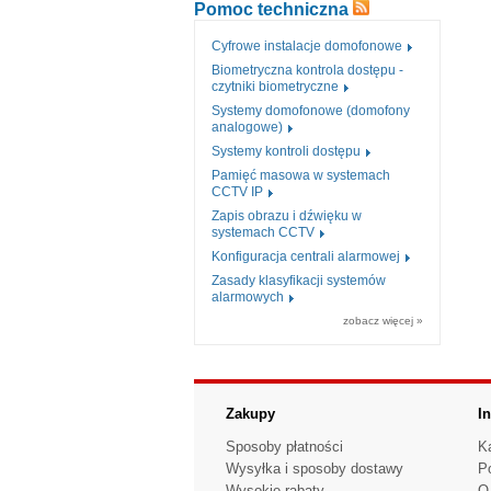
Pomoc techniczna
Cyfrowe instalacje domofonowe
Biometryczna kontrola dostępu -
czytniki biometryczne
Systemy domofonowe (domofony
analogowe)
Systemy kontroli dostępu
Pamięć masowa w systemach
CCTV IP
Zapis obrazu i dźwięku w
systemach CCTV
Konfiguracja centrali alarmowej
Zasady klasyfikacji systemów
alarmowych
zobacz więcej »
Zakupy
I
Sposoby płatności
K
Wysyłka i sposoby dostawy
P
Wysokie rabaty
O 