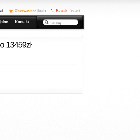
uj
Koszyk
(pusty)
Obserwowane
(
brak
)
jalne
Kontakt
o 13459zł