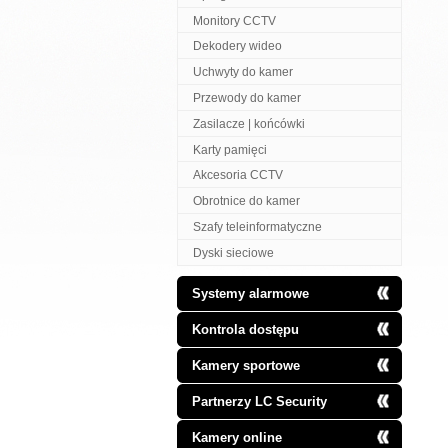
Monitory CCTV
Dekodery wideo
Uchwyty do kamer
Przewody do kamer
Zasilacze | końcówki
Karty pamięci
Akcesoria CCTV
Obrotnice do kamer
Szafy teleinformatyczne
Dyski sieciowe
Systemy alarmowe
Kontrola dostępu
Kamery sportowe
Partnerzy LC Security
Kamery online