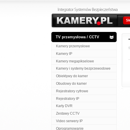
Sk
TV przemysłowa / CCTV
Kamery przemysłowe
S
Kamery IP
Kamery megapikselowe
Kamery i systemy bezprzewodowe
Obiektywy do kamer
Obudowy do kamer
Rejestratory cyfrowe
Rejestratory IP
Karty DVR
Zestawy CCTV
Video serwery IP
Oprogramowanie