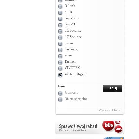
D-Link
FLIR
GeoVision
iProVel
LC Security
LC Security
Pulsar
Samsung
Sony
Tamron
VIVOTEK
Western Digital
Inne
Promocja
Oferta specjalna
Wyczyść filtr »