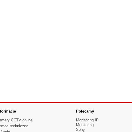
nformacje
Polecamy
amery CCTV online
Monitoring IP
Monitoring
omoc techniczna
Sony
firmie