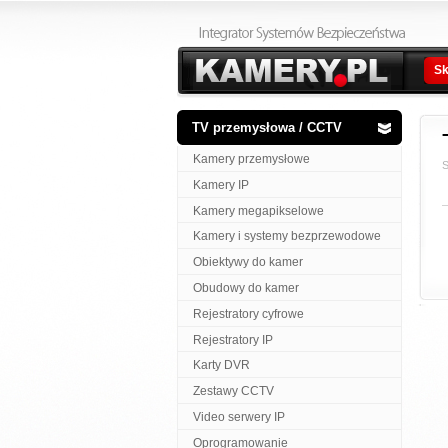
Sk
TV przemysłowa / CCTV
Kamery przemysłowe
S
Kamery IP
Kamery megapikselowe
Kamery i systemy bezprzewodowe
Obiektywy do kamer
Obudowy do kamer
Rejestratory cyfrowe
Rejestratory IP
Karty DVR
Zestawy CCTV
Video serwery IP
Oprogramowanie