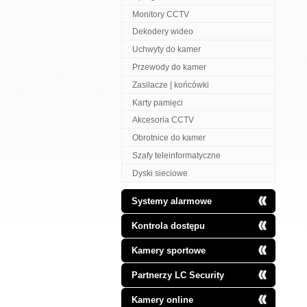
Monitory CCTV
Dekodery wideo
Uchwyty do kamer
Przewody do kamer
Zasilacze | końcówki
Karty pamięci
Akcesoria CCTV
Obrotnice do kamer
Szafy teleinformatyczne
Dyski sieciowe
Systemy alarmowe
Kontrola dostępu
Kamery sportowe
Partnerzy LC Security
Kamery online