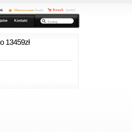
uj
Koszyk
(pusty)
Obserwowane
(
brak
)
jalne
Kontakt
o 13459zł