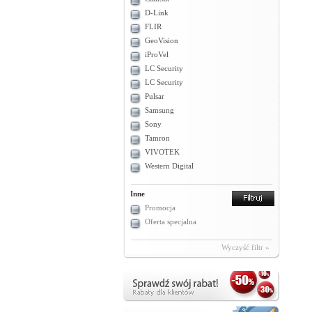
D-Link
FLIR
GeoVision
iProVel
LC Security
LC Security
Pulsar
Samsung
Sony
Tamron
VIVOTEK
Western Digital
Inne
Promocja
Oferta specjalna
Wyczyść filtr »