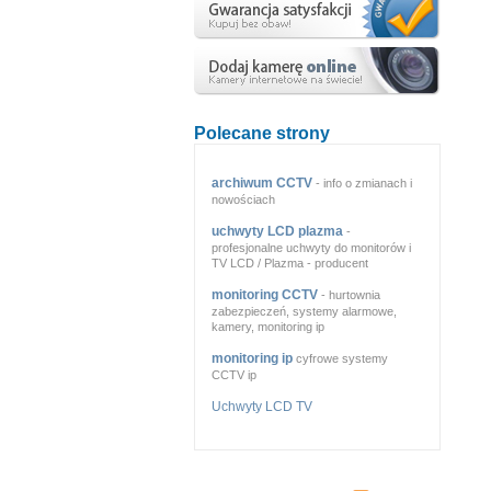
Polecane strony
archiwum CCTV
- info o zmianach i
nowościach
uchwyty LCD plazma
-
profesjonalne uchwyty do monitorów i
TV LCD / Plazma - producent
monitoring CCTV
- hurtownia
zabezpieczeń, systemy alarmowe,
kamery, monitoring ip
monitoring ip
cyfrowe systemy
CCTV ip
Uchwyty LCD TV