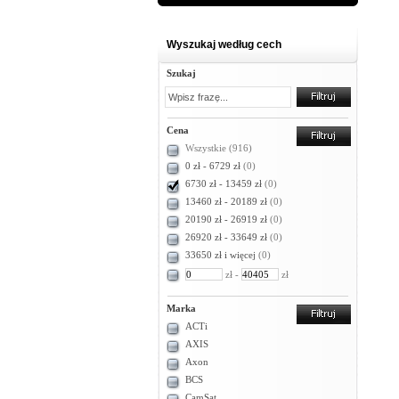
Wyszukaj według cech
Szukaj
Cena
Wszystkie
(916)
0 zł - 6729 zł
(0)
6730 zł - 13459 zł
(0)
13460 zł - 20189 zł
(0)
20190 zł - 26919 zł
(0)
26920 zł - 33649 zł
(0)
33650 zł i więcej
(0)
zł -
zł
Marka
ACTi
AXIS
Axon
BCS
CamSat