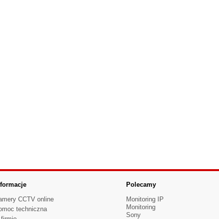
nformacje
Polecamy
amery CCTV online
Monitoring IP
Monitoring
omoc techniczna
Sony
firmie