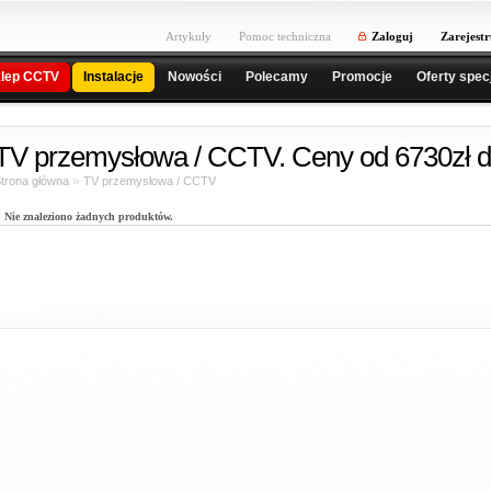
Artykuły
Pomoc techniczna
Zaloguj
Zarejestr
lep CCTV
Instalacje
Nowości
Polecamy
Promocje
Oferty spec
TV przemysłowa / CCTV. Ceny od 6730zł d
»
trona główna
TV przemysłowa / CCTV
Nie znaleziono żadnych produktów.