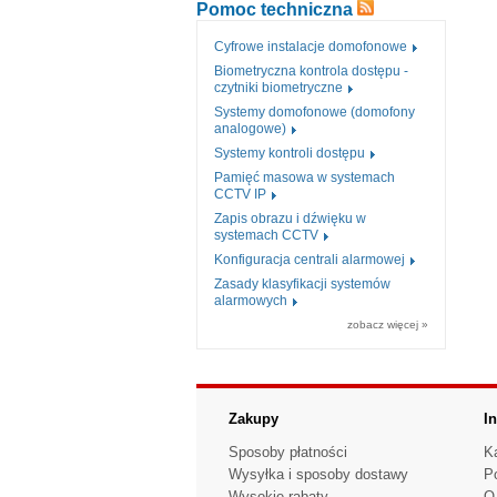
Pomoc techniczna
Cyfrowe instalacje domofonowe
Biometryczna kontrola dostępu -
czytniki biometryczne
Systemy domofonowe (domofony
analogowe)
Systemy kontroli dostępu
Pamięć masowa w systemach
CCTV IP
Zapis obrazu i dźwięku w
systemach CCTV
Konfiguracja centrali alarmowej
Zasady klasyfikacji systemów
alarmowych
zobacz więcej »
Zakupy
I
Sposoby płatności
K
Wysyłka i sposoby dostawy
P
Wysokie rabaty
O 