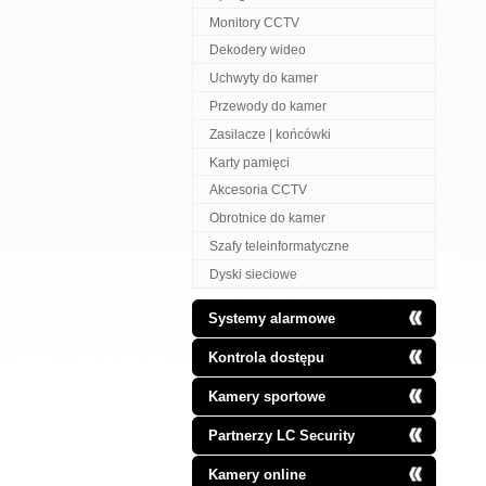
Monitory CCTV
Dekodery wideo
Uchwyty do kamer
Przewody do kamer
Zasilacze | końcówki
Karty pamięci
Akcesoria CCTV
Obrotnice do kamer
Szafy teleinformatyczne
Dyski sieciowe
Systemy alarmowe
Kontrola dostępu
Kamery sportowe
Partnerzy LC Security
Kamery online