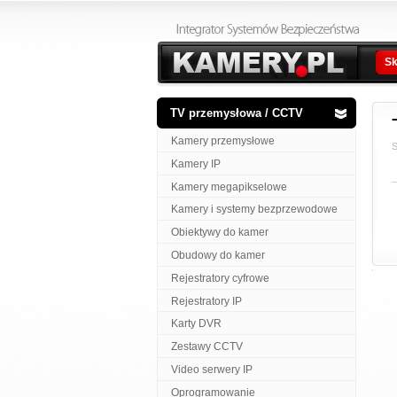
Sk
TV przemysłowa / CCTV
Kamery przemysłowe
S
Kamery IP
Kamery megapikselowe
Kamery i systemy bezprzewodowe
Obiektywy do kamer
Obudowy do kamer
Rejestratory cyfrowe
Rejestratory IP
Karty DVR
Zestawy CCTV
Video serwery IP
Oprogramowanie