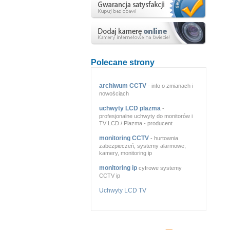
Polecane strony
archiwum CCTV
- info o zmianach i
nowościach
uchwyty LCD plazma
-
profesjonalne uchwyty do monitorów i
TV LCD / Plazma - producent
monitoring CCTV
- hurtownia
zabezpieczeń, systemy alarmowe,
kamery, monitoring ip
monitoring ip
cyfrowe systemy
CCTV ip
Uchwyty LCD TV