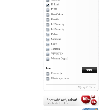
D-Link
FLIR
GeoVision
iProVel
LC Security
LC Security
Pulsar
Samsung
Sony
Tamron
VIVOTEK
Western Digital
Inne
Promocja
Oferta specjalna
Wyczyść filtr »