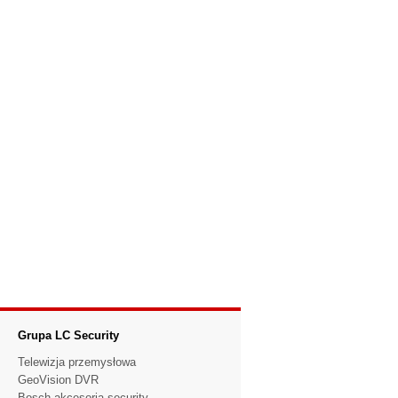
Grupa LC Security
Telewizja przemysłowa
GeoVision DVR
Bosch akcesoria security