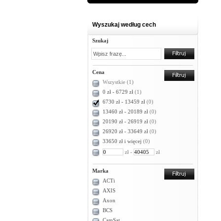
Wyszukaj według cech
Szukaj
Cena
Wszystkie
(1)
0 zł - 6729 zł
(1)
6730 zł - 13459 zł
(0)
13460 zł - 20189 zł
(0)
20190 zł - 26919 zł
(0)
26920 zł - 33649 zł
(0)
33650 zł i więcej
(0)
zł -
zł
Marka
ACTi
AXIS
Axon
BCS
CamSat