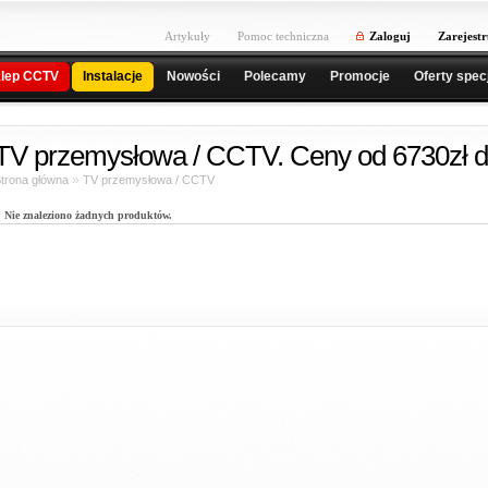
Artykuły
Pomoc techniczna
Zaloguj
Zarejestr
lep CCTV
Instalacje
Nowości
Polecamy
Promocje
Oferty spec
TV przemysłowa / CCTV. Ceny od 6730zł d
»
trona główna
TV przemysłowa / CCTV
Nie znaleziono żadnych produktów.