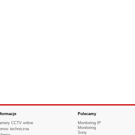
nformacje
Polecamy
amery CCTV online
Monitoring IP
Monitoring
omoc techniczna
Sony
firmie