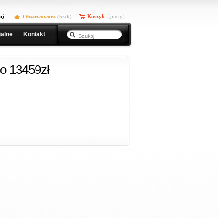
uj
Koszyk
(pusty)
Obserwowane
(
brak
)
jalne
Kontakt
o 13459zł