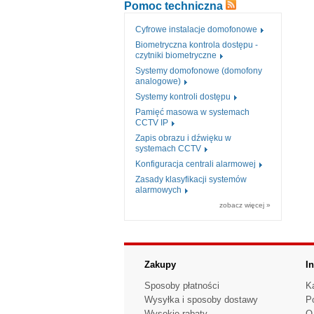
Pomoc techniczna
Cyfrowe instalacje domofonowe
Biometryczna kontrola dostępu -
czytniki biometryczne
Systemy domofonowe (domofony
analogowe)
Systemy kontroli dostępu
Pamięć masowa w systemach
CCTV IP
Zapis obrazu i dźwięku w
systemach CCTV
Konfiguracja centrali alarmowej
Zasady klasyfikacji systemów
alarmowych
zobacz więcej »
Zakupy
I
Sposoby płatności
K
Wysyłka i sposoby dostawy
P
Wysokie rabaty
O 