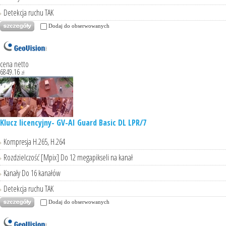
Detekcja ruchu TAK
Dodaj do obserwowanych
cena netto
6849.16
zł
Klucz licencyjny- GV-AI Guard Basic DL LPR/7
Kompresja H.265, H.264
Rozdzielczość [Mpix] Do 12 megapikseli na kanał
Kanały Do 16 kanałów
Detekcja ruchu TAK
Dodaj do obserwowanych