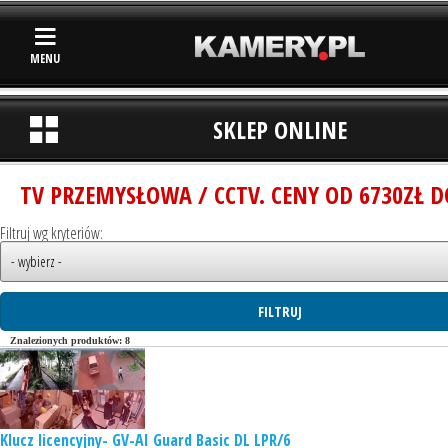
MENU
SKLEP ONLINE
TV PRZEMYSŁOWA / CCTV. CENY OD 6730ZŁ D
Filtruj wg kryteriów:
Znalezionych produktów: 8
Klucz licencyjny- GV-AI Guard Basic DL LPR/6