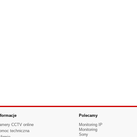
nformacje
Polecamy
amery CCTV online
Monitoring IP
Monitoring
omoc techniczna
Sony
firmie