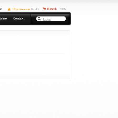
uj
Koszyk
(pusty)
Obserwowane
(
brak
)
jalne
Kontakt