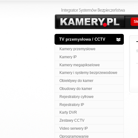
Sk
TV przemysłowa / CCTV
Kamery przemysłowe
S
Kamery IP
Kamery megapikselowe
Kamery i systemy bezprzewodowe
Obiektywy do kamer
Obudowy do kamer
Rejestratory cyfrowe
Rejestratory IP
Karty DVR
Zestawy CCTV
Video serwery IP
Oprogramowanie