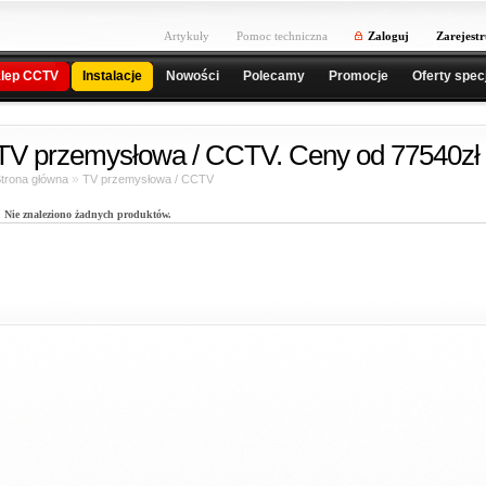
Artykuły
Pomoc techniczna
Zaloguj
Zarejestr
lep CCTV
Instalacje
Nowości
Polecamy
Promocje
Oferty spec
TV przemysłowa / CCTV. Ceny od 77540zł
»
trona główna
TV przemysłowa / CCTV
Nie znaleziono żadnych produktów.