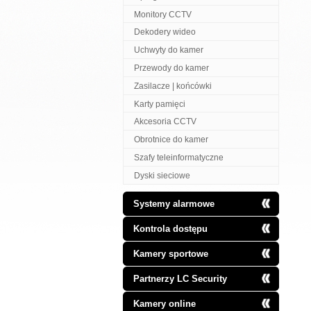
Monitory CCTV
Dekodery wideo
Uchwyty do kamer
Przewody do kamer
Zasilacze | końcówki
Karty pamięci
Akcesoria CCTV
Obrotnice do kamer
Szafy teleinformatyczne
Dyski sieciowe
Systemy alarmowe
Kontrola dostępu
Kamery sportowe
Partnerzy LC Security
Kamery online