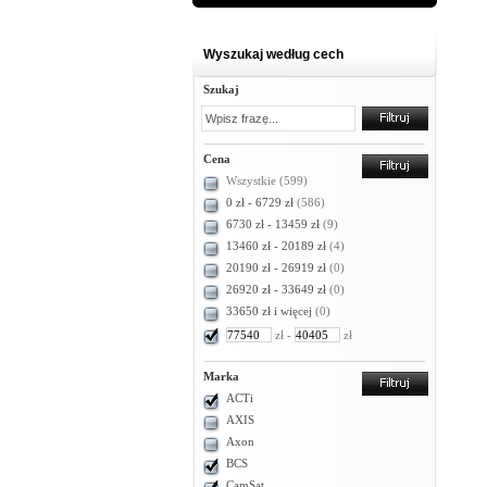
Wyszukaj według cech
Szukaj
Cena
Wszystkie
(599)
0 zł - 6729 zł
(586)
6730 zł - 13459 zł
(9)
13460 zł - 20189 zł
(4)
20190 zł - 26919 zł
(0)
26920 zł - 33649 zł
(0)
33650 zł i więcej
(0)
zł -
zł
Marka
ACTi
AXIS
Axon
BCS
CamSat