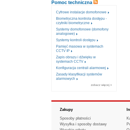
Pomoc techniczna
Cyfrowe instalacje domofonowe
Biometryczna kontrola dostępu -
czytniki biometryczne
Systemy domofonowe (domofony
analogowe)
Systemy kontroli dostępu
Pamięć masowa w systemach
CCTV IP
Zapis obrazu i dźwięku w
systemach CCTV
Konfiguracja centrali alarmowej
Zasady klasyfikacji systemów
alarmowych
zobacz więcej »
Zakupy
I
Sposoby płatności
K
Wysyłka i sposoby dostawy
P
Wysokie rabaty
O 