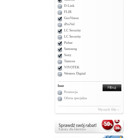
D-Link
FLIR
GeoVision
iProVel
LC Security
LC Security
Pulsar
Samsung
Sony
Tamron
VIVOTEK
Western Digital
Inne
Promocja
Oferta specjalna
Wyczyść filtr »