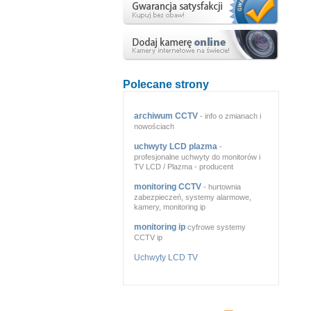
Polecane strony
archiwum CCTV
- info o zmianach i
nowościach
uchwyty LCD plazma
-
profesjonalne uchwyty do monitorów i
TV LCD / Plazma - producent
monitoring CCTV
- hurtownia
zabezpieczeń, systemy alarmowe,
kamery, monitoring ip
monitoring ip
cyfrowe systemy
CCTV ip
Uchwyty LCD TV