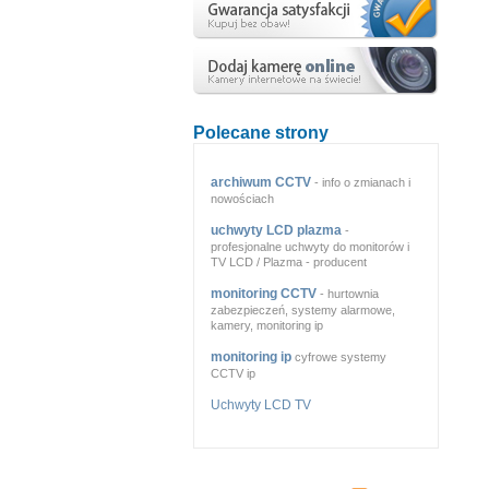
Polecane strony
archiwum CCTV
- info o zmianach i
nowościach
uchwyty LCD plazma
-
profesjonalne uchwyty do monitorów i
TV LCD / Plazma - producent
monitoring CCTV
- hurtownia
zabezpieczeń, systemy alarmowe,
kamery, monitoring ip
monitoring ip
cyfrowe systemy
CCTV ip
Uchwyty LCD TV