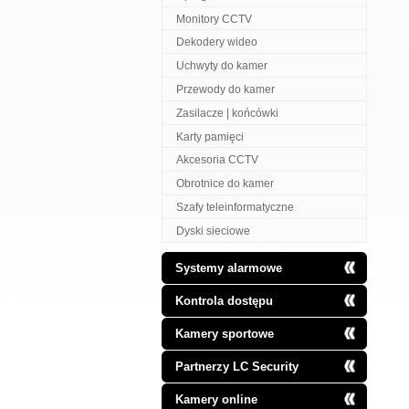
Monitory CCTV
Dekodery wideo
Uchwyty do kamer
Przewody do kamer
Zasilacze | końcówki
Karty pamięci
Akcesoria CCTV
Obrotnice do kamer
Szafy teleinformatyczne
Dyski sieciowe
Systemy alarmowe
Kontrola dostępu
Kamery sportowe
Partnerzy LC Security
Kamery online