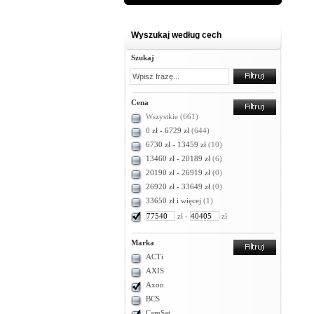
Wyszukaj według cech
Szukaj
Cena
Wszystkie
(661)
0 zł - 6729 zł
(644)
6730 zł - 13459 zł
(10)
13460 zł - 20189 zł
(6)
20190 zł - 26919 zł
(0)
26920 zł - 33649 zł
(0)
33650 zł i więcej
(1)
zł -
zł
Marka
ACTi
AXIS
Axon
BCS
CamSat