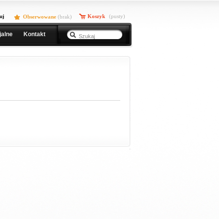
uj
Koszyk
(pusty)
Obserwowane
(
brak
)
jalne
Kontakt