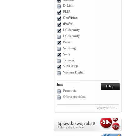
D-Link
FLIR
GeoVision
iProVel
LC Security
LC Security
Pulsar
Samsung
Sony
Tamron
VIVOTEK
Western Digital
Inne
Promocja
Oferta specjalna
Wyczyść filtr »