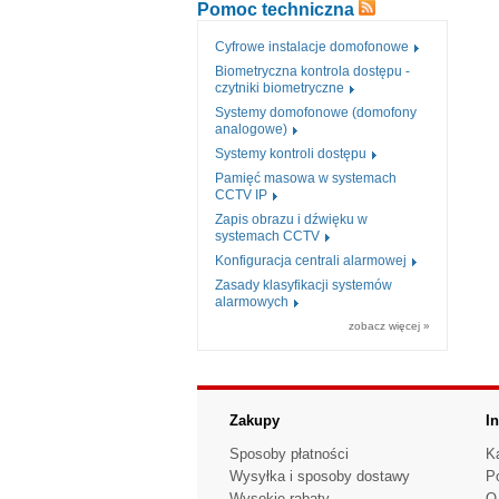
Pomoc techniczna
Cyfrowe instalacje domofonowe
Biometryczna kontrola dostępu -
czytniki biometryczne
Systemy domofonowe (domofony
analogowe)
Systemy kontroli dostępu
Pamięć masowa w systemach
CCTV IP
Zapis obrazu i dźwięku w
systemach CCTV
Konfiguracja centrali alarmowej
Zasady klasyfikacji systemów
alarmowych
zobacz więcej »
Zakupy
I
Sposoby płatności
K
Wysyłka i sposoby dostawy
P
Wysokie rabaty
O 