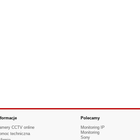
nformacje
Polecamy
amery CCTV online
Monitoring IP
Monitoring
omoc techniczna
Sony
firmie