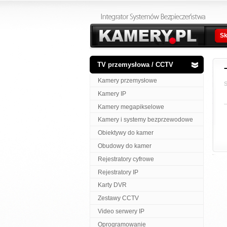
Sk
TV przemysłowa / CCTV
Kamery przemysłowe
S
Kamery IP
Kamery megapikselowe
Kamery i systemy bezprzewodowe
Obiektywy do kamer
Obudowy do kamer
Rejestratory cyfrowe
Rejestratory IP
Karty DVR
Zestawy CCTV
Video serwery IP
Oprogramowanie