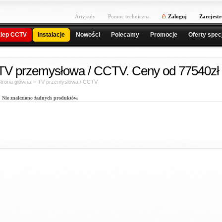
Artykuły
Pomoc techniczna
Zaloguj
Zarejestr
lep CCTV
Instalacje
Nowości
Polecamy
Promocje
Oferty spec
TV przemysłowa / CCTV. Ceny od 77540zł
»
trona główna
TV przemysłowa / CCTV
Nie znaleziono żadnych produktów.