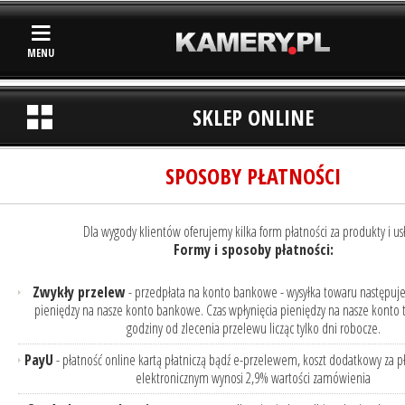
MENU
SKLEP ONLINE
SPOSOBY PŁATNOŚCI
Dla wygody klientów oferujemy kilka form płatności za produkty i usł
Formy i sposoby płatności:
Zwykły przelew
- przedpłata na konto bankowe - wysyłka towaru następuje
pieniędzy na nasze konto bankowe. Czas wpłynięcia pieniędzy na nasze konto t
godziny od zlecenia przelewu licząc tylko dni robocze.
PayU
- płatność online kartą płatniczą bądź e-przelewem, koszt dodatkowy za p
elektronicznym wynosi 2,9% wartości zamówienia