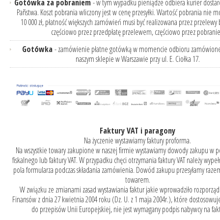
Gotówka za pobraniem
- w tym wypadku pieniądze odbiera kurier dostar
Pañstwa. Koszt pobrania wliczony jest w cenę przesyłki. Wartość pobrania nie m
10 000 zł, płatność większych zamówień musi być realizowana przez przelewy
częściowo przez przedpłatę przelewem, częściowo przez pobranie
Gotówka
- zamówienie płatne gotówką w momencie odbioru zamówion
naszym sklepie w Warszawie przy ul. E. Ciołka 17.
Faktury VAT i paragony
Na życzenie wystawiamy faktury proforma.
Na wszystkie towary zakupione w naszej firmie wystawiamy dowody zakupu w p
fiskalnego lub faktury VAT. W przypadku chęci otrzymania faktury VAT należy wyp
pola formularza podczas składania zamówienia. Dowód zakupu przesyłamy raz
towarem.
W związku ze zmianami zasad wystawiania faktur jakie wprowadziło rozporząd
Finansów z dnia 27 kwietnia 2004 roku (Dz. U. z 1 maja 2004r.), które dostosowuje
do przepisów Unii Europejskiej, nie jest wymagany podpis nabywcy na fakt