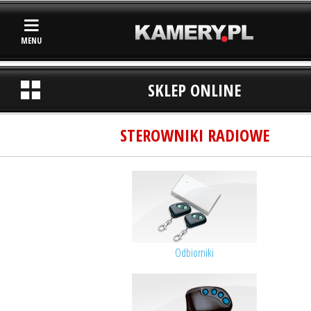
MENU
SKLEP ONLINE
STEROWNIKI RADIOWE
Odbiorniki