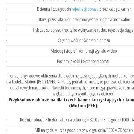
Dzienną liczbę godzin
rejestracji obrazu
przez każdą z kamer
Okres, przez jaki będą przechowywane nagrania archiwalne
Tryb zapisu obrazu (np. tylko wykrywanie ruchu, rejestracja ciągła
Częstotliwość odświeżania obrazu
Metodę i stopień kompresji sygnału wideo
Poziom jakości i złożoności obrazu
Poniżej przykładowe obliczenia dla dwóch najczęściej spotykanych metod kompr
dla kodeka Motion JPEG i MPEG-4. Należy jednak pamiętać, że poniższe obliczenia
dodatkowych narzutów ani kwestii technicznych, które mogą sprawić, że rozmi
większe od tych wynikających z obliczeń.
Przykładowe obliczenia dla trzech kamer korzystających z kom
(Motion JPEG):
Rozmiar obrazu × liczba klatek na sekundę × 3600 s= kB na godz./1000 =
MB na godz. × liczba godz. pracy w ciągu dnia/1000 = GB/dzień