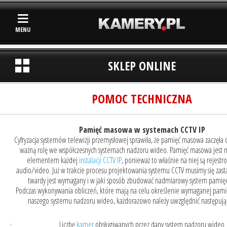
MENU
SKLEP ONLINE
POMOC TECHNICZNA
Pamięć masowa w systemach CCTV IP
Cyfryzacja systemów telewizji przemysłowej sprawiła, że pamięć masowa zaczęła
ważną rolę we współczesnych systemach nadzoru wideo. Pamięć masowa jest 
elementem każdej
instalacji CCTV IP
, ponieważ to właśnie na niej są rejes
audio/video. Już w trakcie procesu projektowania systemu CCTV musimy się zasta
twardy jest wymagany i w jaki sposób zbudować nadmiarowy system pamię
Podczas wykonywania obliczeń, które mają na celu określenie wymaganej pami
naszego systemu nadzoru wideo, każdorazowo należy uwzględnić następując
Liczbę
kamer
obsługiwanych przez dany system nadzoru wideo