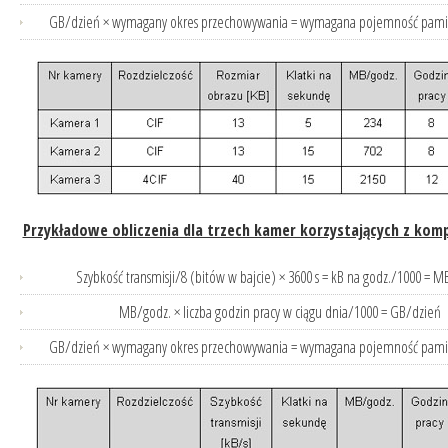
GB/dzień × wymagany okres przechowywania = wymagana pojemność pami
Przykładowe obliczenia dla trzech kamer korzystających z komp
Szybkość transmisji/8 (bitów w bajcie) × 3600 s = kB na godz./1000 = M
MB/godz. × liczba godzin pracy w ciągu dnia/1000 = GB/dzień
GB/dzień × wymagany okres przechowywania = wymagana pojemność pami