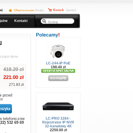
uj
Koszyk
(pusty)
Obserwowane
(
brak
)
jalne
Kontakt
Polecamy
!
u
 czujce dymu
LC-244-IP PoE
198.40 zł
418.20 zł
221.00
zł
271.83 zł
i przed
to
LC-PRO 3284 -
 telefonicznie
Rejestrator IP NVR
(22) 532 69 69
32-kanałowy 4K
2250.00 zł