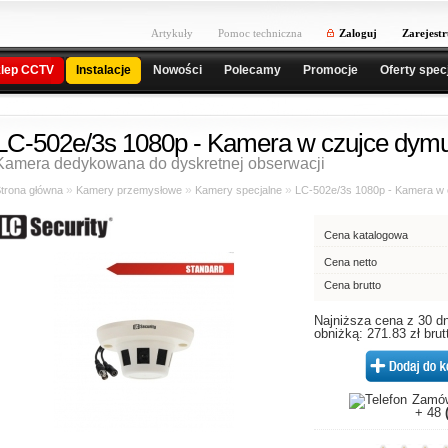
Artykuły
Pomoc techniczna
Zaloguj
Zarejestr
lep CCTV
Instalacje
Nowości
Polecamy
Promocje
Oferty spec
LC-502e/3s 1080p - Kamera w czujce dym
Kamera dedykowana do dyskretnej obserwacji
»
»
»
trona główna
Kamery przemysłowe
Kamery specjalne
LC-502e/3s 1080p - Kamera w
Cena katalogowa
Cena netto
Cena brutto
Najniższa cena z 30 dn
obniżką: 271.83 zł brut
Zamów
+ 48