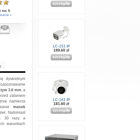
w na:
5
dukcie »
LC-151 IP
189.60 zł
y
ię dyskretnym
rozpoznawanie
ktyw 3.6 mm
, a
przed zalaniem
LC-141 IP
cznie namierza
181.60 zł
sowanie
masek
zwi. Natomiast
s. 30 razy, a
ych warunkach