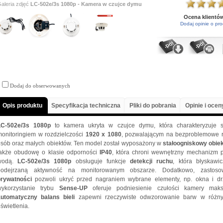
aleria zdjęć
LC-502e/3s 1080p - Kamera w czujce dymu
Ocena klientó
Dodaj opinie o pro
Dodaj do obserwowanych
Opis produktu
Specyfikacja techniczna
Pliki do pobrania
Opinie i ocen
LC-502e/3s 1080p
to kamera ukryta w czujce dymu, która charakteryzuje s
onitoringiem w rozdzielczości
1920 x 1080
, pozwalającym na bezproblemowe 
sób oraz małych obiektów. Ten model został wyposażony w
stałoogniskowy obie
także obudowę o klasie odporności
IP40
, która chroni wewnętrzny mechanizm 
wodą.
LC-502e/3s 1080p
obsługuje funkcje
detekcji ruchu
, która błyskawi
podejrzaną aktywność na monitorowanym obszarze. Dodatkowo, zasto
prywatności
pozwoli ukryć przed nagraniem wybrane elementy, np. okna i dr
wykorzystanie trybu
Sense-UP
oferuje podniesienie czułości kamery mak
automatyczny balans bieli
zapewni rzeczywiste odwzorowanie barw w różn
świetlenia.