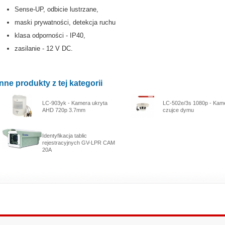
Sense-UP, odbicie lustrzane,
maski prywatności, detekcja ruchu
klasa odporności - IP40,
zasilanie - 12 V DC.
Inne produkty z tej kategorii
LC-903yk - Kamera ukryta
LC-502e/3s 1080p - Kam
AHD 720p 3.7mm
czujce dymu
Identyfikacja tablic
rejestracyjnych GV-LPR CAM
20A