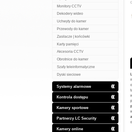
G
Monitory CCTV
Dekodery wideo
Uchwyty do kamer
Przewody do kamer
Zasilacze | końcówki
Karty pamięci
Akcesoria CCTV
Obrotnice do kamer
Szafy teleinformatyczne
Dyski sieciowe
m
o
Systemy alarmowe
Kontrola dostępu
Kamery sportowe
Partnerzy LC Security
o
Kamery online