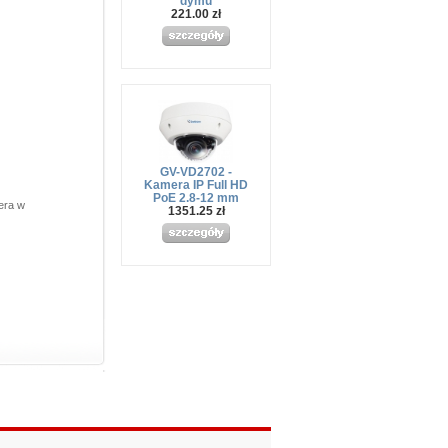
dymu
221.00 zł
GV-VD2702 -
Kamera IP Full HD
PoE 2.8-12 mm
era w
1351.25 zł