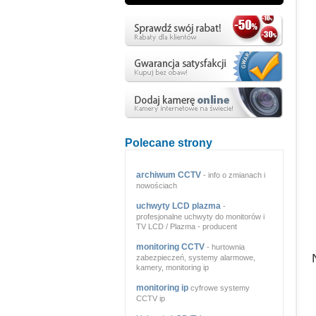
Polecane strony
archiwum CCTV
- info o zmianach i
nowościach
uchwyty LCD plazma
-
profesjonalne uchwyty do monitorów i
TV LCD / Plazma - producent
monitoring CCTV
- hurtownia
zabezpieczeń, systemy alarmowe,
kamery, monitoring ip
monitoring ip
cyfrowe systemy
CCTV ip