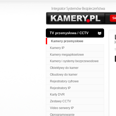
Sk
TV przemysłowa / CCTV
Kamery przemysłowe
Kamery IP
S
Kamery megapikselowe
Kamery i systemy bezprzewodowe
Obiektywy do kamer
Obudowy do kamer
Rejestratory cyfrowe
Rejestratory IP
Karty DVR
Zestawy CCTV
Video serwery IP
Oprogramowanie