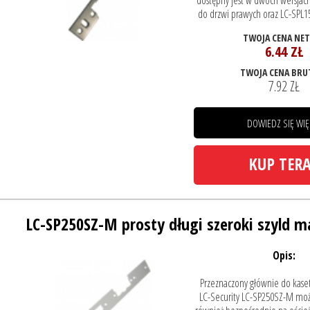
dostępny jest w dwóch wersjac
do drzwi prawych oraz LC-SPL15
TWOJA CENA NE
6.44 ZŁ
TWOJA CENA BRU
7.92 ZŁ
DOWIEDZ SIĘ WIĘ
KUP TER
LC-SP250SZ-M prosty długi szeroki szyld 
Opis:
Przeznaczony głównie do kase
LC-Security LC-SP250SZ-M moż