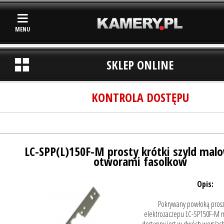
MENU
SKLEP ONLINE
KONTROLA DOSTĘPU
LC-SPP(L)150F-M prosty krótki szyld mal
otworami fasolkow
Opis:
Pokrywany powłoką prosz
elektrozaczepu LC-SP150F-M m