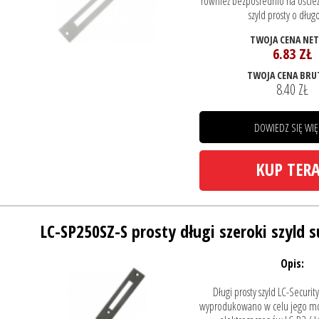
również bezpośrednio na ościeżn
szyld prosty o długoś
TWOJA CENA NE
6.83 ZŁ
TWOJA CENA BRU
8.40 ZŁ
DOWIEDZ SIĘ WIĘ
KUP TER
LC-SP250SZ-S prosty długi szeroki szyld 
Opis:
Długi prosty szyld LC-Securi
wyprodukowano w celu jego mo