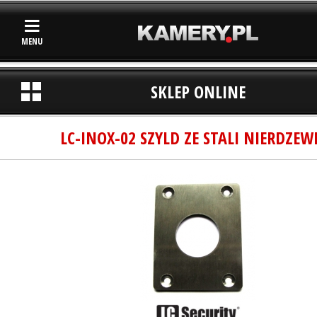
MENU
SKLEP ONLINE
LC-INOX-02 SZYLD ZE STALI NIERDZEW