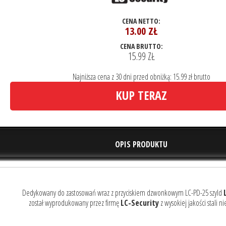
CENA NETTO:
13.00
ZŁ
CENA BRUTTO:
15.99 ZŁ
Najniższa cena z 30 dni przed obniżką: 15.99 zł brutto
KUP TERAZ
OPIS PRODUKTU
Dedykowany do zastosowań wraz z przyciskiem dzwonkowym LC-PD-25 szyld
został wyprodukowany przez firmę
LC-Security
z wysokiej jakości stali n