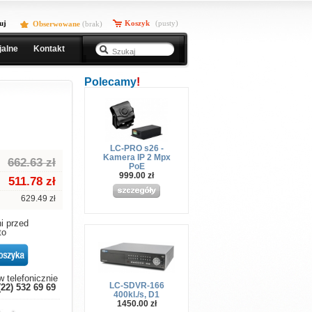
uj
Koszyk
(pusty)
Obserwowane
(
brak
)
jalne
Kontakt
Polecamy
!
LC-PRO s26 -
Kamera IP 2 Mpx
662.63 zł
PoE
999.00 zł
511.78
zł
629.49 zł
i przed
to
 telefonicznie
LC-SDVR-166
(22) 532 69 69
400kl./s, D1
1450.00 zł