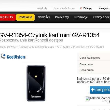
Artykuły
Pomoc techniczna
Zaloguj
Zarejestr
lep CCTV
Instalacje
Nowości
Polecamy
Promocje
Oferty spec
GV-R1354-Czytnik kart mini GV-R1354
Rozpoznawanie kart kontroli dostępu
»
»
trona główna
Akcesoria do kontroli dostępu
GV-R1354-Czytnik kart mini GV-R1354
Cena katalogowa
Cena netto
Cena brutto
Najniższa cena z 30 dn
obniżką: 629.49 zł brut
Zamów
+ 48