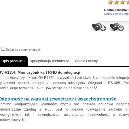
Ocena klientów
Dodaj opinie o pro
Dodaj do obserwowanych
Opis produktu
Specyfikacja techniczna
Opinie i oceny
GV-R1354: Mini czytnik kart RFID do integracji
ompaktowy czytnik kart GV-R1354, o wysokości zaledwie 8 cm, idealnie integruj
systemami kontroli dostępu za pomocą interfejsów Wiegand i RS-485. P
iewielkiego rozmiaru, GV-R1354 oferuje pełną funkcjonalność.
Odporność na warunki zewnętrzne i wszechstronność
Pomimo kompaktowych wymiarów, czytnik ten posiada obudowę odporn
atmosferyczne zgodną z IP56. Jest to idealne rozwiązanie zarówno dl
wewnętrznych, jak i zewnętrznych, gwarantując niezawodność w różny
środowiskowych.