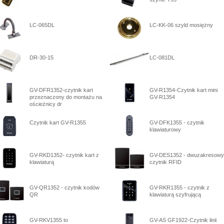
LC-065DL
LC-KK-06 szyld mosiężny
DR-30-15
LC-081DL
GV-DFR1352-czytnik kart
GV-R1354-Czytnik kart mini
przeznaczony do montażu na
GV-R1354
ościeżnicy dr
Czytnik kart GV-R1355
GV-DFK1355 - czytnik
klawiaturowy
GV-RKD1352- czytnik kart z
GV-DES1352 - dwuzakresowy
klawiaturą
czytnik RFID
GV-QR1352 - czytnik kodów
GV-RKR1355 - czytnik z
QR
klawiaturą szyfrującą
GV-RKV1355 to
GV-AS GF1922-Czytnik linii