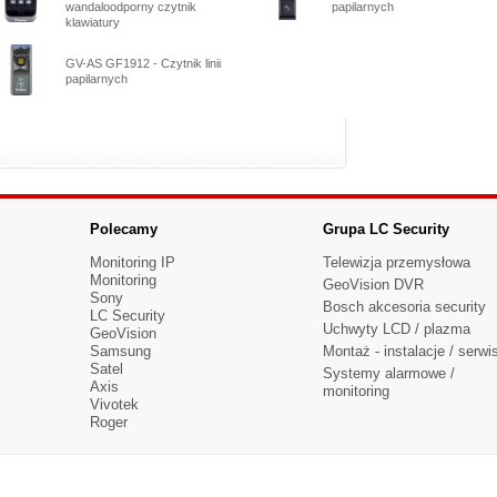
wandaloodporny czytnik
papilarnych
klawiatury
GV-AS GF1912 - Czytnik linii
papilarnych
Polecamy
Grupa LC Security
Monitoring IP
Telewizja przemysłowa
Monitoring
GeoVision DVR
Sony
Bosch akcesoria security
LC Security
Uchwyty LCD / plazma
GeoVision
Samsung
Montaż - instalacje / serwi
Satel
Systemy alarmowe /
Axis
monitoring
Vivotek
Roger