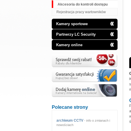
Akcesoria do kontroli dostępu
Rejestracja pracy wartowników
Kamery sportowe
Partnerzy LC Security
Kamery online
K
n
Polecane strony
archiwum CCTV
- info o zmianach i
nowościach