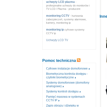
uchwyty LCD plazma
-
profesjonalne uchwyty do monitorów i
TV LCD / Plazma - producent
monitoring CCTV
- hurtownia
Inne
zabezpieczeń, systemy alarmowe,
kamery, monitoring ip
monitoring ip
cyfrowe systemy
CCTV ip
Uchwyty LCD TV
Pomoc techniczna
Cyfrowe instalacje domofonowe
Biometryczna kontrola dostępu -
czytniki biometryczne
Systemy domofonowe (domofony
analogowe)
Systemy kontroli dostępu
Pamięć masowa w systemach
CCTV IP
Zapis obrazu i dźwięku w