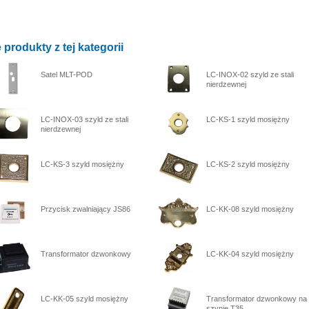
 produkty z tej kategorii
Satel MLT-POD
LC-INOX-02 szyld ze stali
nierdzewnej
LC-INOX-03 szyld ze stali
LC-KS-1 szyld mosiężny
nierdzewnej
LC-KS-3 szyld mosiężny
LC-KS-2 szyld mosiężny
Przycisk zwalniający JS86
LC-KK-08 szyld mosiężny
Transformator dzwonkowy
LC-KK-04 szyld mosiężny
LC-KK-05 szyld mosiężny
Transformator dzwonkowy na
szynie T35