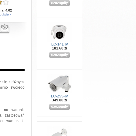
 na:
4.02
dukcie »
LC-141 IP
181.60 zł
e się z różnymi
omimo swojego
LC-255-IP
349.00 zł
ą na warunki
a zastosowań
ch warunkach