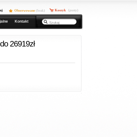
uj
Koszyk
(pusty)
Obserwowane
(
brak
)
jalne
Kontakt
do 26919zł