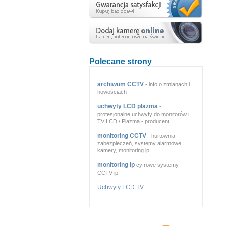
Polecane strony
archiwum CCTV
- info o zmianach i
nowościach
uchwyty LCD plazma
-
profesjonalne uchwyty do monitorów i
TV LCD / Plazma - producent
monitoring CCTV
- hurtownia
zabezpieczeń, systemy alarmowe,
kamery, monitoring ip
monitoring ip
cyfrowe systemy
CCTV ip
Uchwyty LCD TV