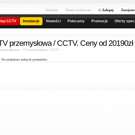
Artykuły
Pomoc techniczna
Zaloguj
Zarejestr
lep CCTV
Instalacje
Nowości
Polecamy
Promocje
Oferty spec
TV przemysłowa / CCTV. Ceny od 20190zł 
»
trona główna
TV przemysłowa / CCTV
Nie znaleziono żadnych produktów.