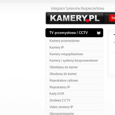
Sk
TV przemysłowa / CCTV
Kamery przemysłowe
S
Kamery IP
Kamery megapikselowe
Kamery i systemy bezprzewodowe
Obiektywy do kamer
Obudowy do kamer
Rejestratory cyfrowe
Rejestratory IP
Karty DVR
Zestawy CCTV
Video serwery IP
Oprogramowanie