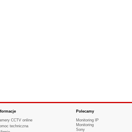
nformacje
Polecamy
amery CCTV online
Monitoring IP
Monitoring
omoc techniczna
Sony
firmie