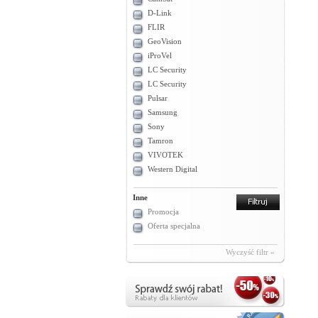
D-Link
FLIR
GeoVision
iProVel
LC Security
LC Security
Pulsar
Samsung
Sony
Tamron
VIVOTEK
Western Digital
Inne
Promocja
Oferta specjalna
Wyczyść filtr »