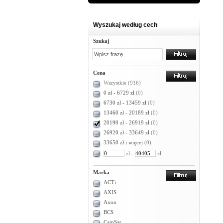
Wyszukaj według cech
Szukaj
Cena
Wszystkie
(916)
0 zł - 6729 zł
(0)
6730 zł - 13459 zł
(0)
13460 zł - 20189 zł
(0)
20190 zł - 26919 zł
(0)
26920 zł - 33649 zł
(0)
33650 zł i więcej
(0)
zł -
zł
Marka
ACTi
AXIS
Axon
BCS
CamSat