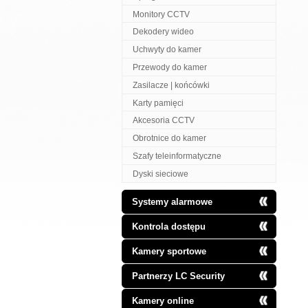
Monitory CCTV
Dekodery wideo
Uchwyty do kamer
Przewody do kamer
Zasilacze | końcówki
Karty pamięci
Akcesoria CCTV
Obrotnice do kamer
Szafy teleinformatyczne
Dyski sieciowe
Systemy alarmowe
Kontrola dostępu
Kamery sportowe
Partnerzy LC Security
Kamery online