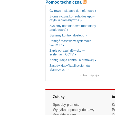
Pomoc techniczna
Cyfrowe instalacje domofonowe
Biometryczna kontrola dostępu -
czytniki biometryczne
Systemy domofonowe (domofony
analogowe)
Systemy kontroli dostępu
Pamięć masowa w systemach
CCTV IP
Zapis obrazu i dźwięku w
systemach CCTV
Konfiguracja centrali alarmowej
Zasady klasyfikacji systemów
alarmowych
zobacz więcej »
Zakupy
I
Sposoby płatności
K
Wysyłka i sposoby dostawy
P
Wysokie rabaty
O 