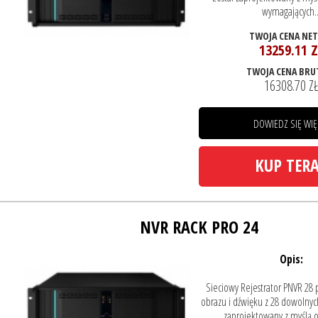
wymagających..
TWOJA CENA NE
13259.11 Z
TWOJA CENA BRU
16308.70 Z
DOWIEDZ SIĘ WIĘ
KUP TER
NVR RACK PRO 24
Opis:
Sieciowy Rejestrator PNVR 28 
obrazu i dźwięku z 28 dowolnych
zaprojektowany z myślą 