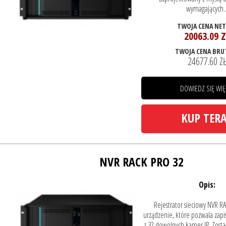
wymagających..
TWOJA CENA NE
20063.09 Z
TWOJA CENA BRU
24677.60 Z
DOWIEDZ SIĘ WIĘ
KUP TER
NVR RACK PRO 32
Opis:
Rejestrator sieciowy NVR R
urządzenie, które pozwala zapis
z 32 dowolnych kamer IP. Zost