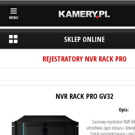
MENU
SKLEP ONLINE
REJESTRATORY NVR RACK PRO
NVR RACK PRO GV32
Opis:
Sieciowy rejestrator NVR 
umożliwia zapis obrazu i dźwię
Został zaprojektowany z myś