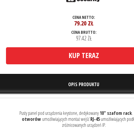
CENA NETTO:
79.20
ZŁ
CENA BRUTTO:
97.42 ZŁ
KUP TERAZ
OPIS PRODUKTU
Pusty panel pod urządzenia keystone, dedykowany
10" szafom rack
.
otworów
umożliwiających montaż wejść
RJ-45
umożliwiających podł
zróżnicowanych urządzeń IP.