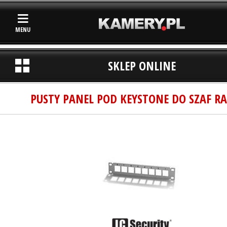
MENU
SKLEP ONLINE
PUSTY PANEL POD KEYSTONE DO SZAF RA