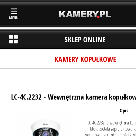
MENU
SKLEP ONLINE
KAMERY KOPUŁKOWE
LC-4C.2232 - Wewnętrzna kamera kopułko
Opis:
LC-4C.2232 to wewnętrzna ka
która została zaprojektowana
generowania rozdzielczości 2 MP