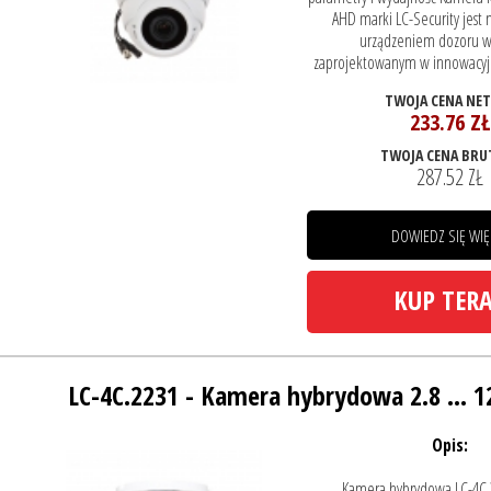
AHD marki LC-Security jes
urządzeniem dozoru w
zaprojektowanym w innowacyjne
TWOJA CENA NE
233.76 ZŁ
TWOJA CENA BRU
287.52 ZŁ
DOWIEDZ SIĘ WIĘ
KUP TER
LC-4C.2231 - Kamera hybrydowa 2.8 ... 
Opis:
Kamera hybrydowa LC-4C.2