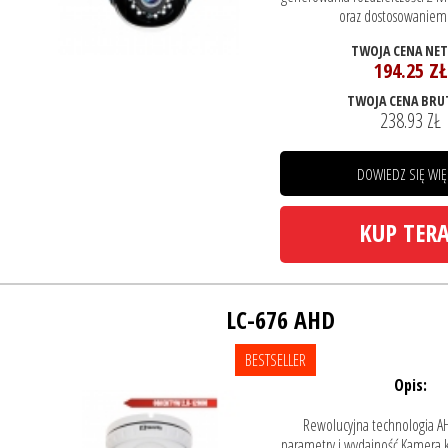
oraz dostosowaniem 
TWOJA CENA NE
194.25 ZŁ
TWOJA CENA BRU
238.93 ZŁ
DOWIEDZ SIĘ WIĘ
KUP TER
LC-676 AHD
BESTSELLER
Opis:
Rewolucyjna technologia A
parametry i wydajność Kamera 