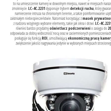
to na umieszczenie kamery w dowolnym miejscu, nawet w miejscach narażo
zmoknięcie.
LC-4C.2231
dysponuje trybem
detekcji ruchu
, który gwara
namierzenie intruza na chronionym terenie, a także poinformowanie uży
zaistniałym niebezpieczeństwie. Natomiast korzystając z
masek prywatnoś
z nadzoru wizyjnego wybrane elementy, takie jak okna i drzwi.
LC-4C.223
również bardzo przydatny
oświetlacz podczerwieni
o zasięgu do
2
odpowiada za dobrą widoczność nocą oraz w zaciemnionych pomieszczeniac
posługuje się funkcją
ROI
, umożliwiającą
ekonomiczną pracę kamer
zwiększenie jakości nagrywania jedynie w wybranych miejscach strzeżone