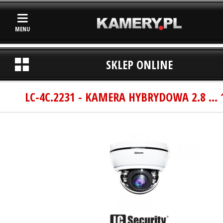
MENU
SKLEP ONLINE
LC-4C.2231 - KAMERA HYBRYDOWA 2.8 ...