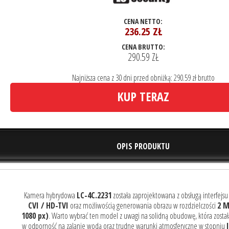
CENA NETTO:
236.25
ZŁ
CENA BRUTTO:
290.59 ZŁ
Najniższa cena z 30 dni przed obniżką: 290.59 zł brutto
KUP TERAZ
OPIS PRODUKTU
Kamera hybrydowa
LC-4C.2231
została zaprojektowana z obsługą interfejs
CVI / HD-TVI
oraz możliwością generowania obrazu w rozdzielczości
2 M
1080 px)
. Warto wybrać ten model z uwagi na solidną obudowę, która zosta
w odporność na zalanie wodą oraz trudne warunki atmosferyczne w stopniu