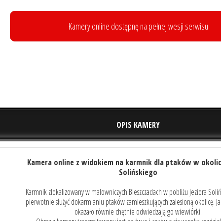
Kamery online dostępnę na pełnej wesji serwisu
OPIS KAMERY
Kamera online z widokiem na karmnik dla ptaków w okolic
Solińskiego
Karmnik zlokalizowany w malowniczych Bieszczadach w pobliżu Jeziora Soli
pierwotnie służyć dokarmianiu ptaków zamieszkujących zalesioną okolicę. Ja
okazało równie chętnie odwiedzają go wiewiórki.