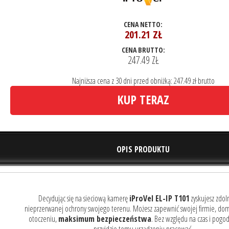
CENA NETTO:
201.21
ZŁ
CENA BRUTTO:
247.49 ZŁ
Najniższa cena z 30 dni przed obniżką: 247.49 zł brutto
KUP TERAZ
OPIS PRODUKTU
Decydując się na sieciową kamerę
iProVel EL-IP T101
zyskujesz zdol
nieprzerwanej ochrony swojego terenu. Możesz zapewnić swojej firmie, dom
otoczeniu,
maksimum bezpieczeństwa
. Bez względu na czas i pogod
przyjdzie temu urządzeniu pracować.