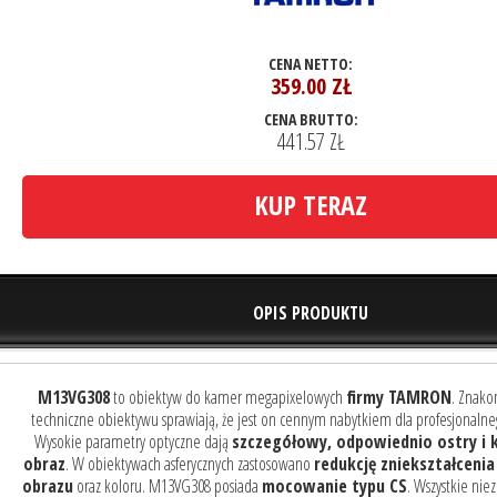
CENA NETTO:
359.00
ZŁ
CENA BRUTTO:
441.57 ZŁ
KUP TERAZ
OPIS PRODUKTU
M13VG308
to obiektyw do kamer megapixelowych
firmy TAMRON
. Znako
techniczne obiektywu sprawiają, że jest on cennym nabytkiem dla profesjonaln
Wysokie parametry optyczne dają
szczegółowy, odpowiednio ostry i
obraz
. W obiektywach asferycznych zastosowano
redukcję zniekształceni
obrazu
oraz koloru. M13VG308 posiada
mocowanie typu CS
. Wszystkie ni