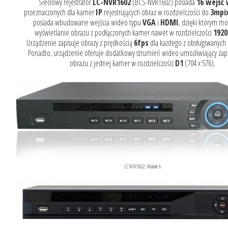
Sieciowy rejestrator
LC-NVR1602
(BCS-NVR1602) posiada
16 wejść
przeznaczonych dla kamer
IP
rejestrujących obraz w rozdzielczości do
3mpi
posiada wbudowane wejścia wideo typu
VGA
i
HDMI
, dzięki którym mo
wyświetlanie obrazu z podłączonych kamer nawet w rozdzielczości
1920
Urządzenie zapisuje obrazy z prędkością
6fps
dla każdego z obsługiwanych 
Ponadto, urządzenie oferuje dodatkowy strumień wideo umożliwiający zap
obrazu z jednej kamer w rozdzielczości
D1
(704 x 576).
LC NVR1602: Wariant A