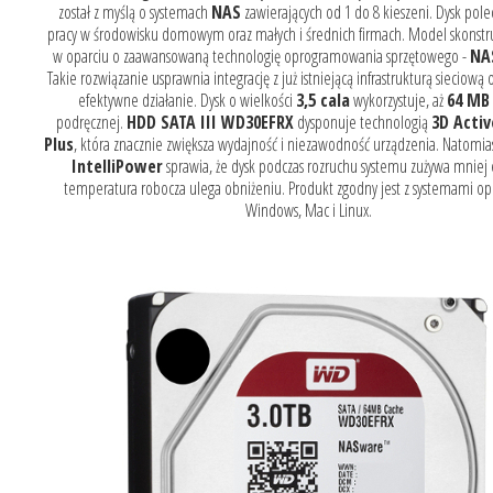
został z myślą o systemach
NAS
zawierających od 1 do 8 kieszeni. Dysk pole
pracy w środowisku domowym oraz małych i średnich firmach. Model skonstr
w oparciu o zaawansowaną technologię oprogramowania sprzętowego -
NA
Takie rozwiązanie usprawnia integrację z już istniejącą infrastrukturą sieciową
efektywne działanie. Dysk o wielkości
3,5 cala
wykorzystuje, aż
64 MB
podręcznej.
HDD SATA III WD30EFRX
dysponuje technologią
3D Activ
Plus
, która znacznie zwiększa wydajność i niezawodność urządzenia. Natomia
IntelliPower
sprawia, że dysk podczas rozruchu systemu zużywa mniej e
temperatura robocza ulega obniżeniu. Produkt zgodny jest z systemami op
Windows, Mac i Linux.