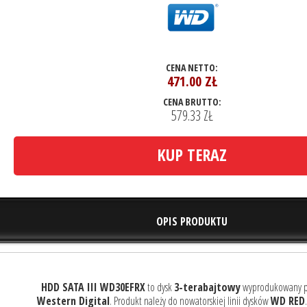
CENA NETTO:
471.00
ZŁ
CENA BRUTTO:
579.33 ZŁ
KUP TERAZ
OPIS PRODUKTU
HDD SATA III WD30EFRX
to dysk
3-terabajtowy
wyprodukowany pr
Western Digital
. Produkt należy do nowatorskiej linii dysków
WD RED