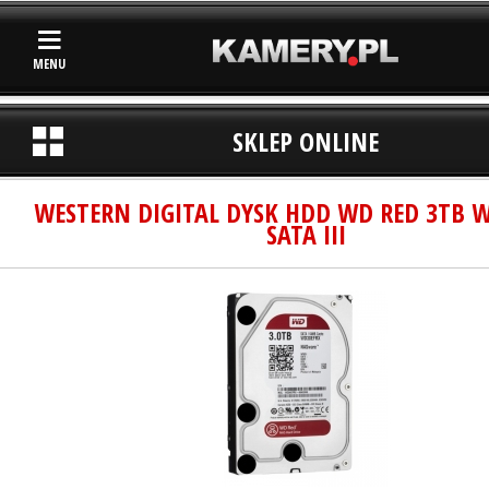
MENU
SKLEP ONLINE
WESTERN DIGITAL DYSK HDD WD RED 3TB 
SATA III