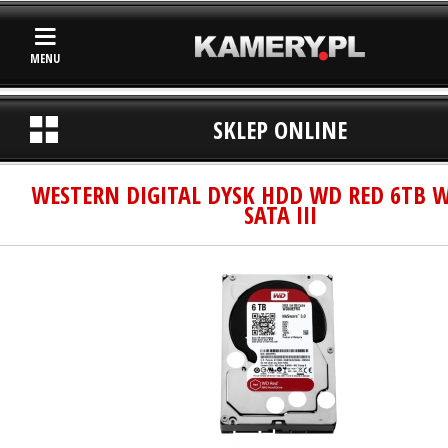
MENU
SKLEP ONLINE
WESTERN DIGITAL DYSK HDD WD RED 6TB 
SATA III