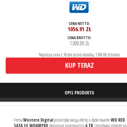
CENA NETTO:
1056.91
ZŁ
CENA BRUTTO:
1300.00 ZŁ
Najniższa cena z 30 dni przed obniżką: 1300.00 zł brutto
KUP TERAZ
OPIS PRODUKTU
Firma
Western Digital
poszerzyła swoją ofertę o dyski twarde
WD RED
.
SATA III WD60EFRX
dysponuje pojemnością
6 TB
. Umożliwia obsługę u