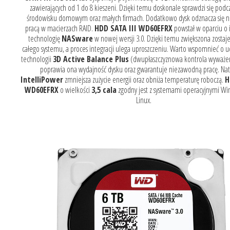
zawierających od 1 do 8 kieszeni. Dzięki temu doskonale sprawdzi się podc
środowisku domowym oraz małych firmach. Dodatkowo dysk odznacza się n
pracą w macierzach RAID.
HDD SATA III WD60EFRX
powstał w oparciu o
technologię
NASware
w nowej wersji 3.0. Dzięki temu zwiększona zostaj
całego systemu, a proces integracji ulega uproszczeniu. Warto wspomnieć o 
technologii
3D Active Balance Plus
(dwupłaszczyznowa kontrola wyważen
poprawia ona wydajność dysku oraz gwarantuje niezawodną pracę. Na
IntelliPower
zmniejsza zużycie energii oraz obniża temperaturę roboczą.
H
WD60EFRX
o wielkości
3,5 cala
zgodny jest z systemami operacyjnymi Wi
Linux.