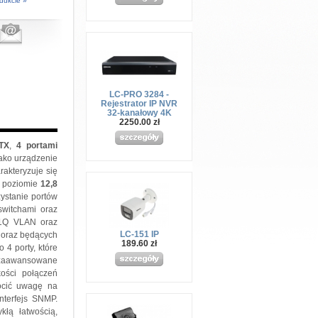
dukcie »
LC-PRO 3284 -
Rejestrator IP NVR
32-kanałowy 4K
2250.00 zł
TX
,
4 portami
jako urządzenie
rakteryzuje się
a poziomie
12,8
ystanie portów
switchami oraz
2.1Q VLAN oraz
LC-151 IP
h oraz będących
189.60 zł
4 porty, które
zaawansowane
ości połączeń
rócić uwagę na
nterfejs SNMP.
kłą łatwością,