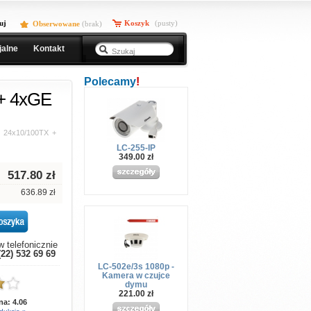
uj
Koszyk
(pusty)
Obserwowane
(
brak
)
jalne
Kontakt
Polecamy
!
 + 4xGE
h 24x10/100TX +
LC-255-IP
349.00 zł
517.80
zł
636.89 zł
 telefonicznie
(22) 532 69 69
LC-502e/3s 1080p -
Kamera w czujce
dymu
221.00 zł
 na:
4.06