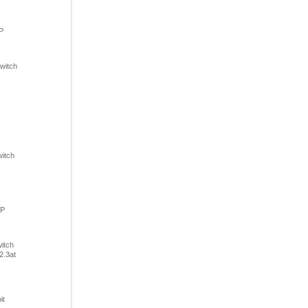
P
witch
itch
FP
itch
2.3at
it