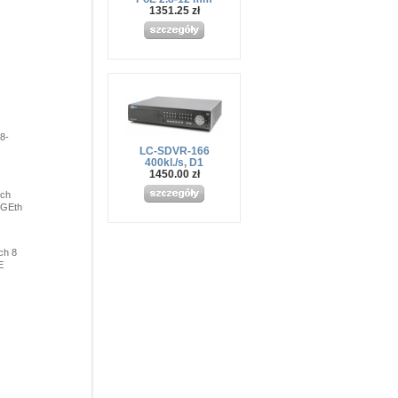
1351.25 zł
8-
LC-SDVR-166
400kl./s, D1
1450.00 zł
tch
xGEth
ch 8
E