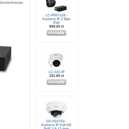
standardowego
LC-PRO s26 -
Kamera IP 2 Mpx
PoE
999.00 zł
LC-141 IP
181.60 zł
GV-VD2702 -
Kamera IP Full HD
PoE 2.8-12 mm