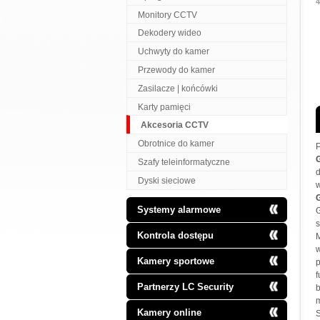
Monitory CCTV
Dekodery wideo
Uchwyty do kamer
Przewody do kamer
Zasilacze | końcówki
Karty pamięci
Akcesoria CCTV
Obrotnice do kamer
G
Szafy teleinformatyczne
d
Dyski sieciowe
w
Systemy alarmowe
G
Kontrola dostępu
M
w
Kamery sportowe
Partnerzy LC Security
Kamery online