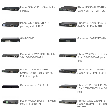
Planet GSW-2401 - Switch 24-
Planet FGSD-1022VHP -
portowy
Switch 8xPoE + 2xTP/SF
Planet GSD-1002VHP - 8-
Planet GS-4210-8P2S - S
portowy switch PoE
8xGEth PoE + 2xSFP
GV-POE0801
Geovision GV-POE0810
Planet WGSW-28040 - Switch
Planet WGSW-24040 - Sw
28x10/100/1000Mbit
24 x10/100/1000Mbps +
4xSFP
Planet FGSW-1822VHP -
Planet WGSD-10020HP -
Switch 16x10/100TX 802.3at
Switch 8xGE PoE + 2xS
PoE + 2xGigabit
Geovision GV-POE0811
Planet GSW-1600HP - Sw
16 x 10/100/1000Mb/s 80
PoE+
Planet MGSD-10080F - Switch
Planet FGSW-1816HPS -
8xSPF + 2x10GbE
Switch 16xPoE + 2xGigab