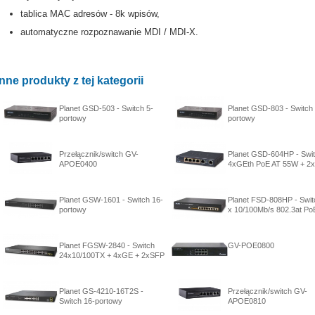
tablica MAC adresów - 8k wpisów,
automatyczne rozpoznawanie MDI / MDI-X.
Inne produkty z tej kategorii
Planet GSD-503 - Switch 5-
Planet GSD-803 - Switch 
portowy
portowy
Przełącznik/switch GV-
Planet GSD-604HP - Swi
APOE0400
4xGEth PoE AT 55W + 2
Planet GSW-1601 - Switch 16-
Planet FSD-808HP - Swit
portowy
x 10/100Mb/s 802.3at Po
Planet FGSW-2840 - Switch
GV-POE0800
24x10/100TX + 4xGE + 2xSFP
Planet GS-4210-16T2S -
Przełącznik/switch GV-
Switch 16-portowy
APOE0810