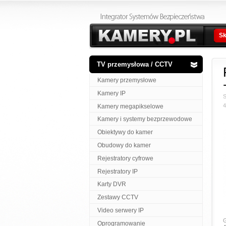
Sk
TV przemysłowa / CCTV
Kamery przemysłowe
Kamery IP
S
Kamery megapikselowe
Kamery i systemy bezprzewodowe
Obiektywy do kamer
Obudowy do kamer
Rejestratory cyfrowe
Rejestratory IP
Karty DVR
Zestawy CCTV
Video serwery IP
G
Oprogramowanie