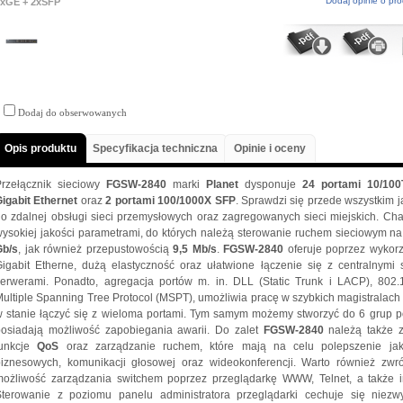
Dodaj opinie o pro
4xGE + 2xSFP
Dodaj do obserwowanych
Opis produktu
Specyfikacja techniczna
Opinie i oceny
Przełącznik sieciowy
FGSW-2840
marki
Planet
dysponuje
24 portami 10/100
igabit Ethernet
oraz
2 portami 100/1000X SFP
. Sprawdzi się przede wszystkim 
o zdalnej obsługi sieci przemysłowych oraz zagregowanych sieci miejskich. Cha
ysokiej jakości parametrami, do których należą sterowanie ruchem sieciowym n
Gb/s
, jak również przepustowością
9,5 Mb/s
.
FGSW-2840
oferuje poprzez wykorz
igabit Etherne, dużą elastyczność oraz ułatwione łączenie się z centralnymi 
serwerami. Ponadto, agregacja portów m. in. DLL (Static Trunk i LACP), 80
ultiple Spanning Tree Protocol (MSPT), umożliwia pracę w szybkich magistralac
 stanie łączyć się z wieloma portami. Tym samym możemy stworzyć do 6 grup po 
posiadają możliwość zapobiegania awarii. Do zalet
FGSW-2840
należą także 
funkcje
QoS
oraz zarządzanie ruchem, które mają na celu polepszenie jak
biznesowych, komunikacji głosowej oraz wideokonferencji. Warto również zw
możliwość zarządzania switchem poprzez przeglądarkę WWW, Telnet, a także i
Sterowanie z poziomu panelu administratora przeglądarki cechuje się niezwy