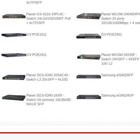
4xTP/SFP
Planet GS-4210-24PL4C -
Planet WGSW-24040HP4
Switch 24x10/100/1000T PoE
Switch 24 porty
+ 4xTP/SFP
10/100/1000Mbps + 4 slo
GV-POE1611
GV-POE2401
GV-POE2411
Planet MGSW-28240F -
Switch 24XSFP + 4XSFP
10G L2
Planet SGS-6340-20S4C4X -
Samsung ieS4028FP
Switch L3 20xSFP + 4x10G
Planet SGS-6340-16XR -
Samsung ieS4024GP
Switch 16-portowy 10GBASE-
SR/LR SFP