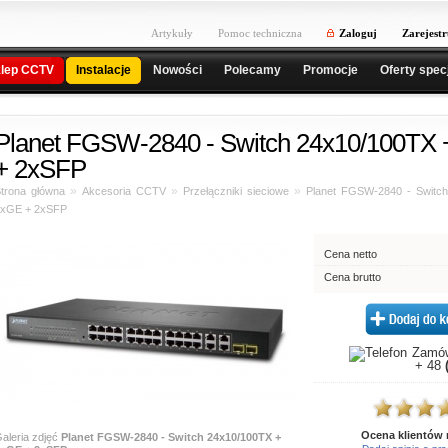
Artykuły
Pomoc techniczna
Zaloguj
Zarejestr
lep CCTV
Instalacje
Nowości
Polecamy
Promocje
Oferty spec
Planet FGSW-2840 - Switch 24x10/100TX
+ 2xSFP
»
»
»
trona główna
Akcesoria CCTV
Przełączniki sieciowe
Planet FGSW-2840 - Switc
4xGE + 2xSFP
Cena netto
Cena brutto
Zamów
+ 48
Ocena klientów
aleria zdjęć
Planet FGSW-2840 - Switch 24x10/100TX +