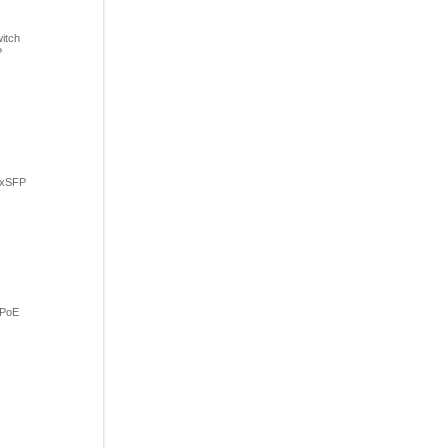
itch
P
2xSFP
 PoE
-