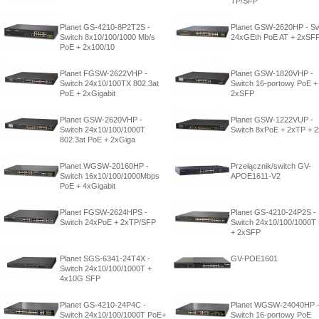
TP/SFP
Planet GS-4210-8P2T2S -
Planet GSW-2620HP - Sw
Switch 8x10/100/1000 Mb/s
24xGEth PoE AT + 2xSF
PoE + 2x100/10
Planet FGSW-2622VHP -
Planet GSW-1820VHP -
Switch 24x10/100TX 802.3at
Switch 16-portowy PoE +
PoE + 2xGigabit
2xSFP
Planet GSW-2620VHP -
Planet GSW-1222VUP -
Switch 24x10/100/1000T
Switch 8xPoE + 2xTP + 
802.3at PoE + 2xGiga
Planet WGSW-20160HP -
Przełącznik/switch GV-
Switch 16x10/100/1000Mbps
APOE1611-V2
PoE + 4xGigabit
Planet FGSW-2624HPS -
Planet GS-4210-24P2S -
Switch 24xPoE + 2xTP/SFP
Switch 24x10/100/1000T
+ 2xSFP
Planet SGS-6341-24T4X -
GV-POE1601
Switch 24x10/100/1000T +
4x10G SFP
Planet GS-4210-24P4C -
Planet WGSW-24040HP 
Switch 24x10/100/1000T PoE+
Switch 16-portowy PoE