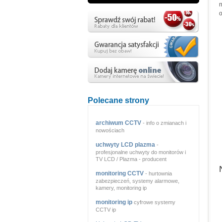
n
Polecane strony
archiwum CCTV
- info o zmianach i
nowościach
uchwyty LCD plazma
-
profesjonalne uchwyty do monitorów i
TV LCD / Plazma - producent
monitoring CCTV
- hurtownia
zabezpieczeń, systemy alarmowe,
kamery, monitoring ip
monitoring ip
cyfrowe systemy
CCTV ip