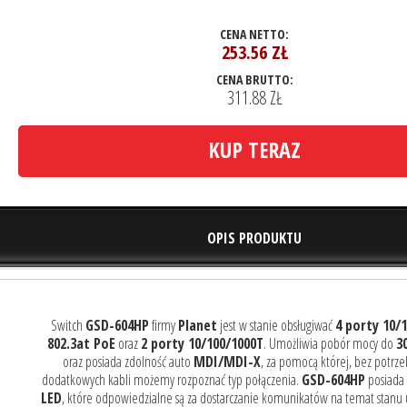
CENA NETTO:
253.56
ZŁ
CENA BRUTTO:
311.88 ZŁ
KUP TERAZ
OPIS PRODUKTU
Switch
GSD-604HP
firmy
Planet
jest w stanie obsługiwać
4 porty 10/
802.3at PoE
oraz
2 porty 10/100/1000T
. Umożliwia pobór mocy do
3
oraz posiada zdolność auto
MDI/MDI-X
, za pomocą której, bez potrze
dodatkowych kabli możemy rozpoznać typ połączenia.
GSD-604HP
posiada
LED
, które odpowiedzialne są za dostarczanie komunikatów na temat stanu 