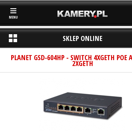
MENU
SKLEP ONLINE
PLANET GSD-604HP - SWITCH 4XGETH POE 
2XGETH