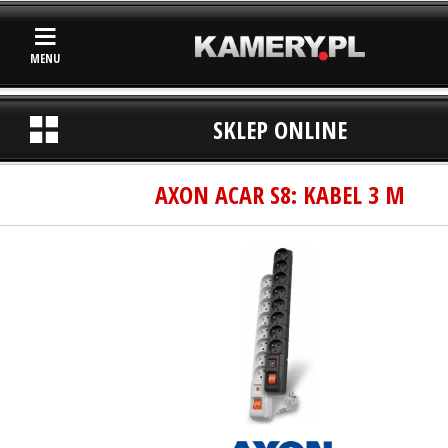
MENU
SKLEP ONLINE
AXON ACAR S8: KABEL 3 M