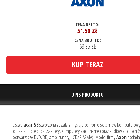
CENA NETTO:
51.50
ZŁ
CENA BRUTTO:
63.35 ZŁ
KUP TERAZ
OPIS PRODUKTU
Listwa
acar S8
stworzona została z myślą o ochronie systemów komputerowy
drukarki, notebooki, skanery, komputery stacjonarne) oraz audiowizualnych 
odtwarzacze DVD/BD, amplitunery, LCD/PLAZMA). Model firmy
Axon
posiada