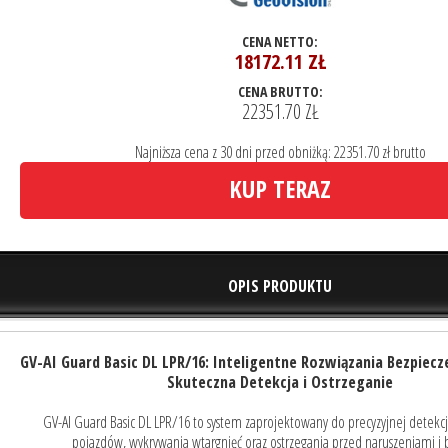
CENA NETTO:
18172.11
ZŁ
CENA BRUTTO:
22351.70 ZŁ
Najniższa cena z 30 dni przed obniżką: 22351.70 zł brutto
KUP TERAZ
OPIS PRODUKTU
GV-AI Guard Basic DL LPR/16: Inteligentne Rozwiązania Bezpie
Skuteczna Detekcja i Ostrzeganie
GV-AI Guard Basic DL LPR/16 to system zaprojektowany do precyzyjnej detekcji
pojazdów, wykrywania wtargnięć oraz ostrzegania przed naruszeniami i