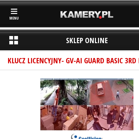
MENU
SKLEP ONLINE
KLUCZ LICENCYJNY- GV-AI GUARD BASIC 3RD