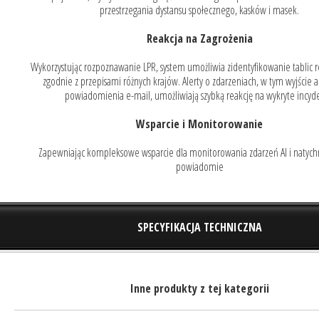
przestrzegania dystansu społecznego, kasków i masek.
Reakcja na Zagrożenia
Wykorzystując rozpoznawanie LPR, system umożliwia zidentyfikowanie tablic r
zgodnie z przepisami różnych krajów. Alerty o zdarzeniach, w tym wyjście 
powiadomienia e-mail, umożliwiają szybką reakcję na wykryte incyde
Wsparcie i Monitorowanie
Zapewniając kompleksowe wsparcie dla monitorowania zdarzeń AI i natyc
powiadomie
SPECYFIKACJA TECHNICZNA
Inne produkty z tej kategorii