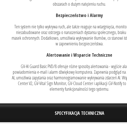
obszarach o dużym natężeniu ruchu.
Bezpieczeństwo i Alarmy
Ten system nie tylko wykrywa ruch, ale także reaguje na wtargnięcia, monito
niezabudowane oraz ostrzega o naruszeniach dystansu społecznego, braku
masek ochronnych. Dodatkowo, umożliwia wykrywanie tłumów, co stanowi is
w zapewnieniu bezpieczeństwa.
Alertowanie i Wsparcie Techniczne
GV-AI Guard Basic PVD/8 oferuje różne sposoby alertowania - wyjście a
powiadomienia e-mail i alarm dźwiękowy komputera. Zapewnia podgląd na 
AI, umożliwia zapytania oraz harmonogramowanie wykrywania zdarzeń AI. Wsp
Center V2, GV-Vital Sign Monitor, GV-Cloud Center i aplikacji GV-Notify t
elementy funkcjonalności tego systemu.
SPECYFIKACJA TECHNICZNA