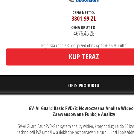
CENA NETTO:
3801.99
ZŁ
CENA BRUTTO:
4676.45 ZŁ
Najniższa cena z 30 dni przed obniżką: 4676.45 zł brutto
KUP TERAZ
OPIS PRODUKTU
GV-AI Guard Basic PVD/8: Nowoczesna Analiza Wideo
Zaawansowane Funkcje Analizy
GV-AI Guard Basic PVD/8 to system analizy wideo, który obsługuje do 16 ka
technologii PVA umożliwia dokładne rozpoznawanie ruchu ludzi i pojazdó