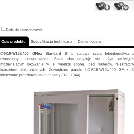
Dodaj do obserwowanych
Opis produktu
Specyfikacja techniczna
Opinie i oceny
LC-R19-W15U400 GFlex Standard S
to stalowa szafa teleinformatyczn
nowoczesnym serwerowniom. Szafa charakteryzuje się dużym udźwigi
umożliwiającym lokowanie w jej wnętrzu sporej ilości routerów, rejestrato
akcesoriów elektronicznych. Zewnętrzne panele LC-R19-W15U400 GFlex 
akierowane proszkowo na kolor szary (RAL 7044).