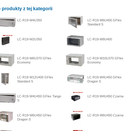
 produkty z tej kategorii
LC-R19-W4U350
LC-R19-W6U400 GFlex
Standard S
LC-R19-W2U350
LC-R19-W8U400
LC-R19-W6U370 GFlex
LC-R19-W10U370 GFlex
Economy
Economy
LC-R19-W12U400 GFlex
LC-R19-W4U450 GFlex
Standard S
Dragon S
LC-R19-W4U450 GFlex Tango
LC-R19-W4U450 Czarna
S
LC-R19-W6U450 GFlex
LC-R19-W6U450 Czarna
Dragon S