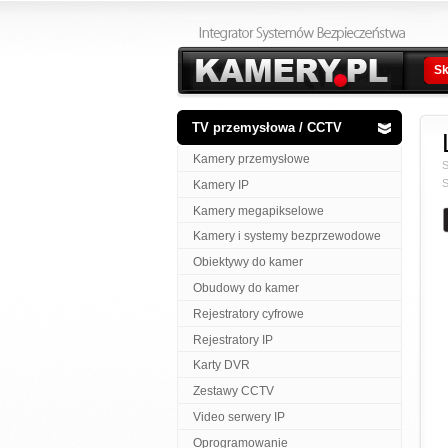
Sk
TV przemysłowa / CCTV
Kamery przemysłowe
S
S
Kamery IP
Kamery megapikselowe
Kamery i systemy bezprzewodowe
Obiektywy do kamer
Obudowy do kamer
Rejestratory cyfrowe
Rejestratory IP
Karty DVR
Zestawy CCTV
Video serwery IP
Oprogramowanie