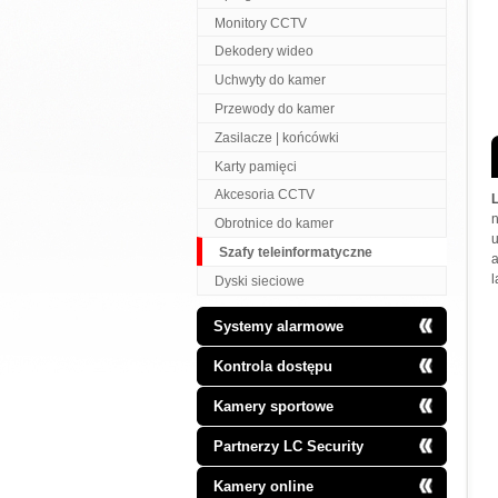
Monitory CCTV
Dekodery wideo
Uchwyty do kamer
Przewody do kamer
Zasilacze | końcówki
Karty pamięci
Akcesoria CCTV
Obrotnice do kamer
Szafy teleinformatyczne
l
Dyski sieciowe
Systemy alarmowe
Kontrola dostępu
Kamery sportowe
Partnerzy LC Security
Kamery online