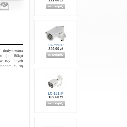
221.00 zł
LC-255-IP
349.00 zł
a dedykowana
em (do 50kg)
rów czy innych
Standard S są
LC-151 IP
189.60 zł