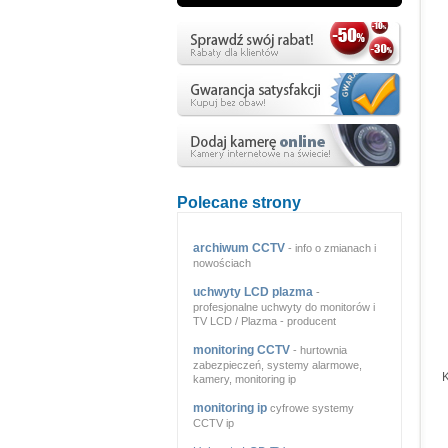
Polecane strony
archiwum CCTV
- info o zmianach i
nowościach
uchwyty LCD plazma
-
profesjonalne uchwyty do monitorów i
TV LCD / Plazma - producent
monitoring CCTV
- hurtownia
zabezpieczeń, systemy alarmowe,
K
kamery, monitoring ip
monitoring ip
cyfrowe systemy
CCTV ip