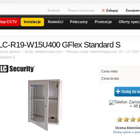
Artykuły
Pomoc techniczna
Zaloguj
Zarejestr
lep CCTV
Instalacje
Nowości
Polecamy
Promocje
Oferty spec
LC-R19-W15U400 GFlex Standard S
»
»
»
trona główna
Szafy teleinformatyczne
Wiszące szafy teleinformatyczne 19
LC-R19
tandard S
Cena netto
Cena brutto
Zamów
+ 48
Ocena klientó
Dodaj opinie o pro