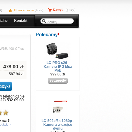
uj
Koszyk
(pusty)
Obserwowane
(
brak
)
jalne
Kontakt
Polecamy
!
-W15U400 GFlex
LC-PRO s26 -
478.00
zł
Kamera IP 2 Mpx
PoE
587.94 zł
999.00 zł
 telefonicznie
(22) 532 69 69
LC-502e/3s 1080p -
w na:
5
Kamera w czujce
dukcie »
dymu