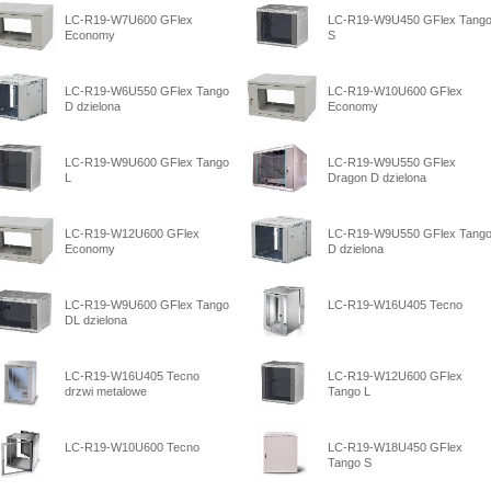
LC-R19-W7U600 GFlex
LC-R19-W9U450 GFlex Tang
Economy
S
LC-R19-W6U550 GFlex Tango
LC-R19-W10U600 GFlex
D dzielona
Economy
LC-R19-W9U600 GFlex Tango
LC-R19-W9U550 GFlex
L
Dragon D dzielona
LC-R19-W12U600 GFlex
LC-R19-W9U550 GFlex Tang
Economy
D dzielona
LC-R19-W9U600 GFlex Tango
LC-R19-W16U405 Tecno
DL dzielona
LC-R19-W16U405 Tecno
LC-R19-W12U600 GFlex
drzwi metalowe
Tango L
LC-R19-W10U600 Tecno
LC-R19-W18U450 GFlex
Tango S