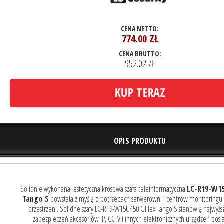
CENA NETTO:
774.00
ZŁ
CENA BRUTTO:
952.02 ZŁ
KUP TERAZ
OPIS PRODUKTU
Solidnie wykonana, estetyczna krosowa szafa teleinformatyczna
LC-R19-W15
Tango S
powstała z myślą o potrzebach serwerowni i centrów monitoringu
przestrzeni. Solidne szafy LC-R19-W15U450 GFlex Tango S stanowią najwyżs
zabezpieczeń akcesoriów IP, CCTV i innych elektronicznych urządzeń posi