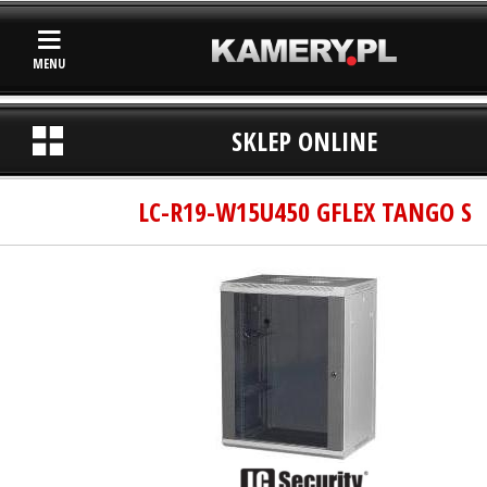
MENU
SKLEP ONLINE
LC-R19-W15U450 GFLEX TANGO S