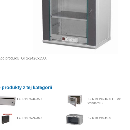
Kod produktu: GFS-242C-15U.
 produkty z tej kategorii
LC-R19-W4U350
LC-R19-W6U400 GFlex
Standard S
LC-R19-W2U350
LC-R19-W8U400