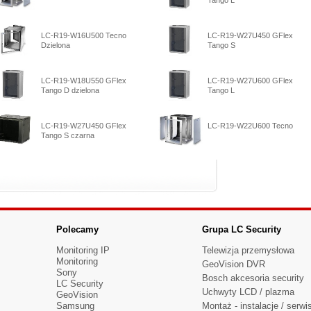
Tango L
LC-R19-W16U500 Tecno
LC-R19-W27U450 GFlex
Dzielona
Tango S
LC-R19-W18U550 GFlex
LC-R19-W27U600 GFlex
Tango D dzielona
Tango L
LC-R19-W27U450 GFlex
LC-R19-W22U600 Tecno
Tango S czarna
Polecamy
Grupa LC Security
Monitoring IP
Telewizja przemysłowa
Monitoring
GeoVision DVR
Sony
Bosch akcesoria security
LC Security
Uchwyty LCD / plazma
GeoVision
Samsung
Montaż - instalacje / serwi