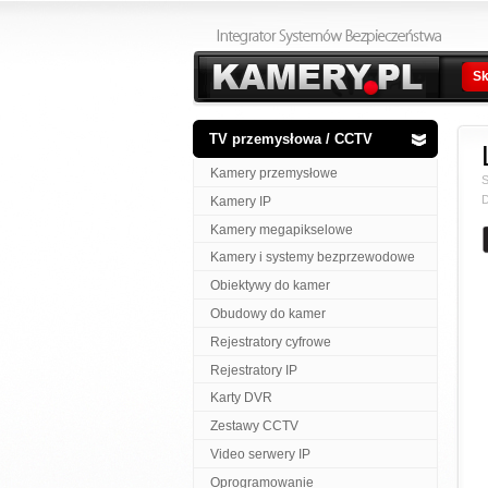
Sk
TV przemysłowa / CCTV
Kamery przemysłowe
S
D
Kamery IP
Kamery megapikselowe
Kamery i systemy bezprzewodowe
Obiektywy do kamer
Obudowy do kamer
Rejestratory cyfrowe
Rejestratory IP
Karty DVR
Zestawy CCTV
Video serwery IP
Oprogramowanie