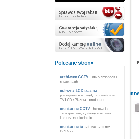
Polecane strony
archiwum CCTV
- info o zmianach i
nowościach
uchwyty LCD plazma
-
Inne
profesjonalne uchwyty do monitorów i
TV LCD / Plazma - producent
monitoring CCTV
- hurtownia
zabezpieczeń, systemy alarmowe,
kamery, monitoring ip
monitoring ip
cyfrowe systemy
CCTV ip