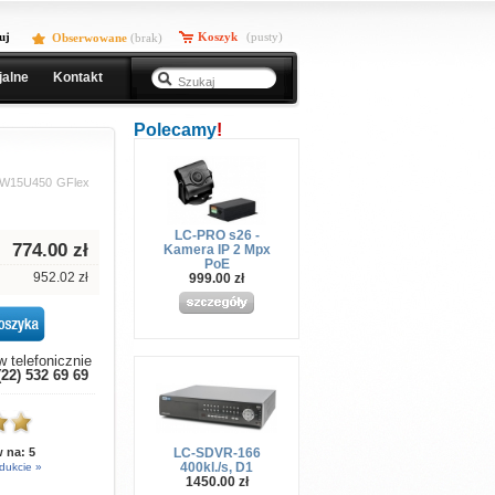
uj
Koszyk
(pusty)
Obserwowane
(
brak
)
jalne
Kontakt
Polecamy
!
-W15U450 GFlex
LC-PRO s26 -
774.00
zł
Kamera IP 2 Mpx
PoE
952.02 zł
999.00 zł
 telefonicznie
(22) 532 69 69
LC-SDVR-166
w na:
5
400kl./s, D1
dukcie »
1450.00 zł