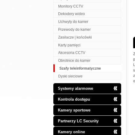
Monitory CCTV
Dekodery wideo
Uchwyty do kamer
Przewody do kamer
Zasilacze | końcówki
Karty pamięci
Akcesoria CCTV
p
Obrotnice do kamer
Szafy teleinformatyczne
z
Dyski sieciowe
o
Systemy alarmowe
Kontrola dostępu
Kamery sportowe
Partnerzy LC Security
Kamery online