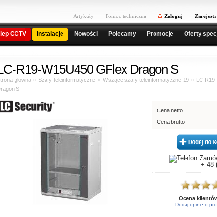
Artykuły
Pomoc techniczna
Zaloguj
Zarejestr
lep CCTV
Instalacje
Nowości
Polecamy
Promocje
Oferty spec
LC-R19-W15U450 GFlex Dragon S
»
»
»
trona główna
Szafy teleinformatyczne
Wiszące szafy teleinformatyczne 19
LC-R19
ragon S
Cena netto
Cena brutto
Zamów
+ 48
Ocena klientó
Dodaj opinie o pro