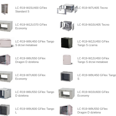
LC-R19-W15U400 GFlex
LC-R19-W7U405 Tecno
Standard S
LC-R19-W12U370 GFlex
LC-R19-W10U405 Tecno
Economy
LC-R19-W9U450 GFlex Tango
LC-R19-W12U450 GFlex
S drzwi metalowe
Tango S czarna
LC-R19-W6U550 GFlex
LC-R19-W12U450 GFlex
Dragon D dzielona
Tango S drzwi metalowe
LC-R19-W7U600 GFlex
LC-R19-W9U450 GFlex Tang
Economy
S
LC-R19-W6U550 GFlex Tango
LC-R19-W10U600 GFlex
D dzielona
Economy
LC-R19-W9U600 GFlex Tango
LC-R19-W9U550 GFlex
L
Dragon D dzielona