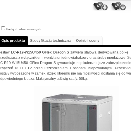
Dodaj do obserwowanych
Opis produktu
Specyfikacja techniczna
Opinie i oceny
Zestaw
LC-R19-W15U450 GFlex Dragon S
zawiera stalową dedykowaną półkę, 
rzedłużacz z wyłącznikiem, wentylator jednowiatrakowy oraz śruby montażowe. S
LC-R19-W15U450 GFlex Dragon S gwarantuje najskuteczniejsze zabezpieczeni
urządzeń IP i CCTV przed uszkodzeniami i osobami niepowołanymi. Przeszklo
ostały wyposażone w zamek, dzięki któremu nie ma możliwości dostania się do wn
dpowiedniego klucza. Maksymalny udźwig szafy: 50kg.