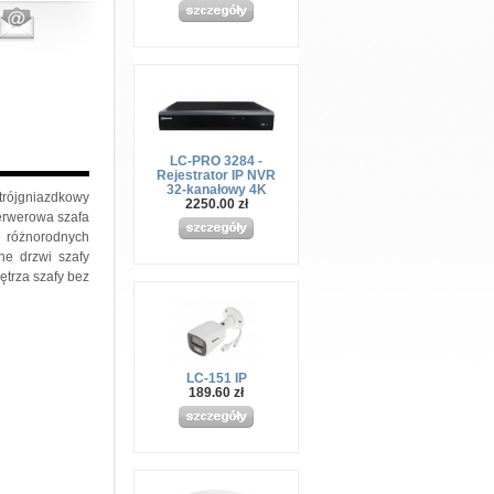
LC-PRO 3284 -
Rejestrator IP NVR
32-kanałowy 4K
trójgniazdkowy
2250.00 zł
erwerowa szafa
e różnorodnych
ne drzwi szafy
ętrza szafy bez
LC-151 IP
189.60 zł