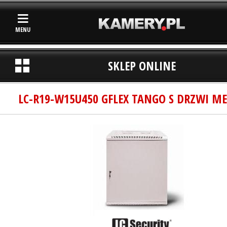
MENU
SKLEP ONLINE
LC-R19-W15U450 GFLEX TANGO S DRZWI M