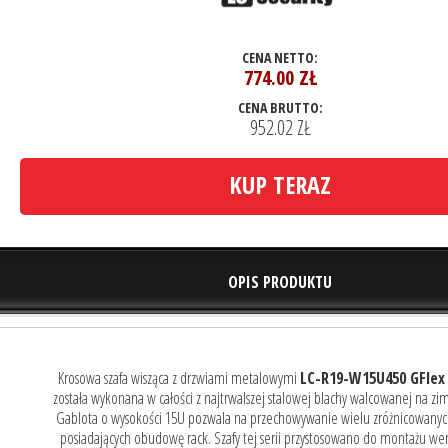
CENA NETTO:
774.00
ZŁ
CENA BRUTTO:
952.02 ZŁ
KUP TERAZ
OPIS PRODUKTU
Krosowa szafa wisząca z drzwiami metalowymi
LC-R19-W15U450 GFlex
została wykonana w całości z najtrwalszej stalowej blachy walcowanej na z
Gablota o wysokości 15U pozwala na przechowywanie wielu zróżnicowanyc
posiadających obudowę rack. Szafy tej serii przystosowano do montażu we