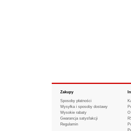
Zakupy
I
Sposoby płatności
K
Wysyłka i sposoby dostawy
P
Wysokie rabaty
O 
Gwarancja satysfakcji
R
Regulamin
P
Po