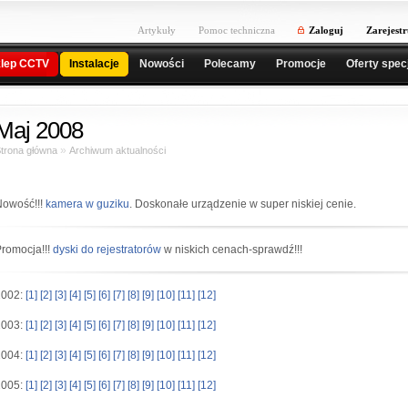
Artykuły
Pomoc techniczna
Zaloguj
Zarejestr
lep CCTV
Instalacje
Nowości
Polecamy
Promocje
Oferty spec
Maj 2008
»
trona główna
Archiwum aktualności
Nowość!!!
kamera w guziku
. Doskonałe urządzenie w super niskiej cenie.
romocja!!!
dyski do rejestratorów
w niskich cenach-sprawdź!!!
2002:
[1]
[2]
[3]
[4]
[5]
[6]
[7]
[8]
[9]
[10]
[11]
[12]
2003:
[1]
[2]
[3]
[4]
[5]
[6]
[7]
[8]
[9]
[10]
[11]
[12]
2004:
[1]
[2]
[3]
[4]
[5]
[6]
[7]
[8]
[9]
[10]
[11]
[12]
2005:
[1]
[2]
[3]
[4]
[5]
[6]
[7]
[8]
[9]
[10]
[11]
[12]