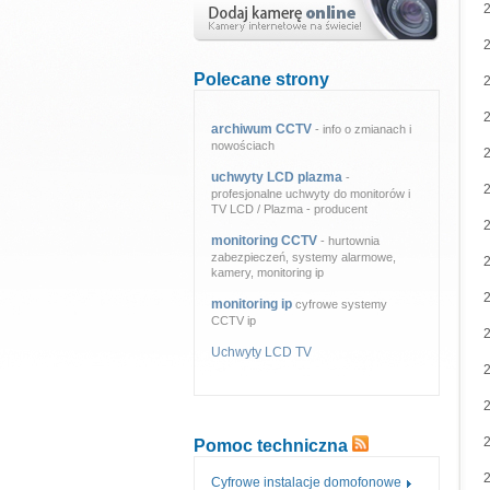
Polecane strony
archiwum CCTV
- info o zmianach i
nowościach
uchwyty LCD plazma
-
profesjonalne uchwyty do monitorów i
TV LCD / Plazma - producent
monitoring CCTV
- hurtownia
zabezpieczeń, systemy alarmowe,
kamery, monitoring ip
monitoring ip
cyfrowe systemy
CCTV ip
Uchwyty LCD TV
Pomoc techniczna
Cyfrowe instalacje domofonowe