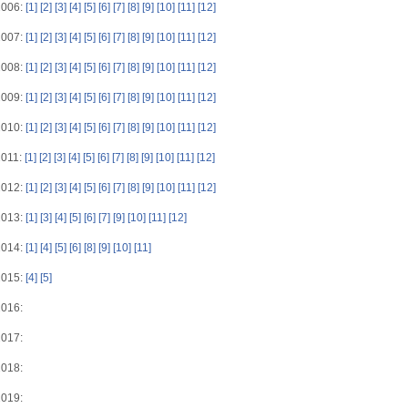
2006:
[1]
[2]
[3]
[4]
[5]
[6]
[7]
[8]
[9]
[10]
[11]
[12]
2007:
[1]
[2]
[3]
[4]
[5]
[6]
[7]
[8]
[9]
[10]
[11]
[12]
2008:
[1]
[2]
[3]
[4]
[5]
[6]
[7]
[8]
[9]
[10]
[11]
[12]
2009:
[1]
[2]
[3]
[4]
[5]
[6]
[7]
[8]
[9]
[10]
[11]
[12]
2010:
[1]
[2]
[3]
[4]
[5]
[6]
[7]
[8]
[9]
[10]
[11]
[12]
2011:
[1]
[2]
[3]
[4]
[5]
[6]
[7]
[8]
[9]
[10]
[11]
[12]
2012:
[1]
[2]
[3]
[4]
[5]
[6]
[7]
[8]
[9]
[10]
[11]
[12]
2013:
[1]
[3]
[4]
[5]
[6]
[7]
[9]
[10]
[11]
[12]
2014:
[1]
[4]
[5]
[6]
[8]
[9]
[10]
[11]
2015:
[4]
[5]
2016:
2017:
2018:
2019: