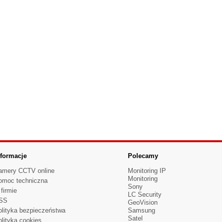
nformacje
Polecamy
amery CCTV online
Monitoring IP
Monitoring
omoc techniczna
Sony
firmie
LC Security
SS
GeoVision
olityka bezpieczeństwa
Samsung
Satel
lityka cookies