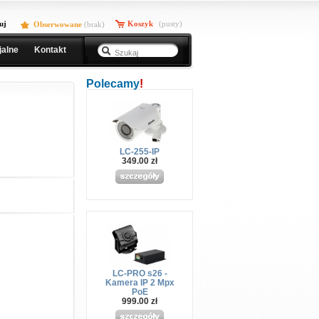
uj
Koszyk
(pusty)
Obserwowane
(
brak
)
jalne
Kontakt
Polecamy
!
LC-255-IP
349.00 zł
LC-PRO s26 -
Kamera IP 2 Mpx
PoE
999.00 zł