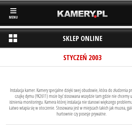
MENU
SKLEP ONLINE
STYCZEŃ 2003
Instalacja kamer. Kamery specjalne dzięki swej obudowie, która do złudzenia
czujkę dymu (YK2611) może być stosowana wszędzie tam gdzie nie chcemy u
istnienia monitoringu. Kamera której instalacja nie stanowi większego problemu 
Łatwo wtapia się w otoczenie. Stosowana jest w miejscach takich jak muzea, galer
hurtownie czy posesje prywatne.