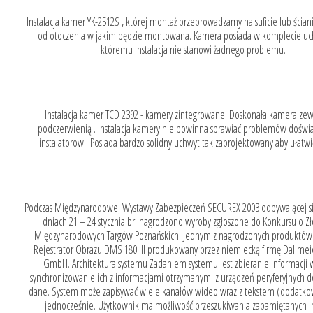
Instalacja kamer YK-2512S , której montaż przeprowadzamy na suficie lub ścian
od otoczenia w jakim będzie montowana. Kamera posiada w komplecie uch
któremu instalacja nie stanowi żadnego problemu.
Instalacja kamer TCD 2392 - kamery zintegrowane. Doskonała kamera zew
podczerwienią . Instalacja kamery nie powinna sprawiać problemów doś
instalatorowi. Posiada bardzo solidny uchwyt tak zaprojektowany aby ułatw
Podczas Międzynarodowej Wystawy Zabezpieczeń SECUREX 2003 odbywającej się z Poznaniu w dniach 21 – 24 stycznia br. nagrodzono wyroby zgłoszone do Konkursu o Złoty Medal Międzynarodowych Targów Poznańskich. Jednym z nagrodzonych produktów jest Cyfrowy Rejestrator Obrazu DMS 180 III produkowany przez niemiecką firmę Dallmeier electronic GmbH. Architektura systemu Zadaniem systemu jest zbieranie informacji wizyjnych i synchronizowanie ich z informacjami otrzymanymi z urządzeń peryferyjnych dostarczających dane. System może zapisywać wiele kanałów wideo wraz z tekstem (dodatkowymi danymi) jednocześnie. Użytkownik ma możliwość przeszukiwania zapamiętanych informacji, wprowadzając do systemu zapytania dotyczące np. czasu, daty, numeru kamery. identyfikatora bankowego, numeru karty kredytowej, identyfikatora produktu, ceny, ilości itd.. W rezultacie przeszukiwania otrzymuje obrazy (klatki) z trwale dołączonymi informacjami tekstowymi skojarzonymi przez system, a uzyskanymi z urządzeń zewnętrznych takich jak: • czytniki kart elektronicznych (magnetycznych, chipowych i zbliżeniowych), • czytniki kodów kreskowych, • dystrybutory paliw płynnych, • bankomaty, • parkometry, • kasy fiskalne, • detektory ognia i dymu etc. System ma możliwość jednoczesnego, symultanicznego nagrywania sygnałów pochodzących z kilku urządzeń peryferyjnych. Większość funkcji systemu realizowana jest poprzez elektronikę i oprogramowanie zawarte w głównej jednostce DMS 180/ III. Kontakt jej z otoczeniem umożliwiają interfejsy: Ethernet, ISDN, PSTN, RS 232, IR, USB. W celu umożliwienia translacji protokołów oraz poprawienia parametrów transmisji stosuje się zewnętrzne moduły DNI. Można osiągnąć odległość ok. 500m między skrajnymi urządzeniami systemu. Poza pamięcią dyskową znajdującą się wewnątrz głównej jednostki można zastosować dodatkową pamięć zewnętrzną, na którą może składać się 15 dysków (SCSI). Możliwe jest zdalne (poprzez różne sieci transmisyjne) nadzorowanie systemu, przeszukiwanie i wyświetlanie informacji oraz obrazów zapisanych na dyskach. Wyświetlanie obrazów archiwalnych lub bieżących może odbywać się w jednym lub w wielu oknach. Funkcje: • zamiana postaci analogowej sygnału wideo na postać cyfrową, • kompresja informacji wizyjnych przed zapisem na dysk; możliwy jest szeroki wybór parametrów kompresji, • skojarzenie informacji tekstowych z zewnętrznych urządzeń przetwarzających dane z obrazami (klatkami) napływającymi z kamer wideo, • inteligentny detektor ruchu dla umożliwienia rejestracji jedynie tych obrazów, które są istotne z punktu widzenia konkretnego systemu, • dodatkowe rejestrowanie obrazów po wystąpieniu sygnałów alarmowych, • translacja różnych protokołów komunikacyjnych wewnątrz modułów DNI w obrębie jednego systemu; można zlecić modułowi DNI dostosowanie się do protokołów charakterystycznych dla poszczególnych producentów bankomatów. Moduły DNI dokonują również konwersji standardu transmisji RS 232 na RS 485. Podstawowe parametry: • rozdzielczość 720x576 lub 720x288, • szybkość zapisu do 50 klatek/sek (również dla wszystkich kamer), • liczba wejść dla kamer – 24, • liczba wyjść monitorowych – 3, • możliwość jednoczesnego zapisu z 24 kamer, • liczba wejść konfigurowalnych (np. dla sygnałów alarmowych) – 6, • możliwość zdalnego sterowania kamerami obrotowymi różnych producentów, • wewnętrzna pamięć dyskowa 80GB – 640 GB, • zewnętrzna pamięć dyskowa do 15 dysków SCSI (maksymalnie 15 x 180GB), • możliwość zdalnego przeglądania zarejestrowanych obrazów i informacji tekstowych poprzez: Ethernet, ISDN, PSTN, RS-232. Zalety: • certyfikaty i standardy bezpieczeństwa: VdS (ubezpieczyciele), Kalgate Imagery Bureau (sądy), UVV Kassen (banki), IZB, DVS, FIDUCIA. • podwyższone parametry eksploatacyjne: o podwyższona niezawodność- głównym zespołem systemu jest specjalny komputer przemysłowy, o stabilny system operacyjny Linux (pochodzący od profesjonalnego dostawcy); przygotowany i zabezpieczony przed włamaniem, • zabezpieczenie przed nieautoryzowanym dostępem (alarm otwarcia pokrywy, osłona gniazd kablowych, system haseł i praw dostępu), • możliwa praca w szerokim zakresie napięć zasilających (od 95 do 265 V), • ochrona antysabotażowa kamery (odłączenie kamery. zasłonięcie kamery. zmiana pozycji kamery), • separacja galwaniczna wejść oraz wyjść, • wymienny filtr przeciwpyłowy, • możliwość jednoczesnej rejestracji obrazów, odtwarzania archiwalnych obrazów i prezentacji bieżących sytuacji przed kamerami. • szeroki wybór sposobów nagrywania (ciągły, wg harmonogramu tygodniowego, na podstawie zdarzenia alarmowego, detekcji ruchu itd.), • możliwość określenia obszarów na których ruch ma być wykrywany i obszarów jedynie rejestrowanych, • czułość wykrywania ruchu i jej poziom ustawiane są oddzielnie dla każdej z kamer, • typ kompresji Wavelet (obraz nagrany posiada wszelkie szczegóły obrazu rzeczywistego, każda klatka kompresowana jest oddzielnie) • stosowanie metod kompresji zaaprobowanej przez Unię Europejską dla instytucji szczególnego ryzyka np. banków, firm ubezpieczeniowych, • możliwość ustawienia 5 poziomów kompresji, • możliwość ustalenia indywidualnego scenariusza nagrywania dla każdej z kamer (sposób nagrywania, ilość klatek/ sek, poziom kompresji), • możliwość określenia priorytetów nagrań, • 3 lub 6 letnia gwarancja • Możliwość robienia kopii zapasowych na nośnikach wewnętrznych jak: FDD, HDD, CD-R/CD-RW, JAZ lub wykonywanie kopii zapasowych na nośnikach zewnętrznych: HDD, RAID, CD-R/CD-RW/DVD-R, napędy taśmowe, napędy magnetooptyczne. Oprogramowanie pozwala na maksymalne uproszczenie tworzenia kopii zapasowych oraz tworzenie kopii automatycznie w czasie dogodnym dla użytkownika bez konieczności interwencji operatora. • Oprogramowanie zewnętrzne będące uzupełnieniem systemu DMS-1800/III pozwala na zarządzanie zdalne systemem, zmianę parametrów, zdalne uruchamianie wyjść przekaźnikowych, tworzenie kopii zapasowych, systematyzację i zarządzanie sygnałami alarmowymi przychodzącymi z rejestratora (sygnały alarmowe wyzwalają cały łańcuch zdarzeń: powiadomienie dowolnie konfigurowalnym dźwiękiem i/lub tekstem operatora, uruchomienie urządzeń zewnętrznych, uruchomienie oprogramowania dodatkowego, wysłanie wiadomości e-mail z powiadomieniem o problemie do osób o odpowiednich kompetencjach w zależności od sytuacji alarmowej) a także pozwala na tworzenie i wykorzystywanie graficznego interfejsu użytkownika. Przykładowe zastosowania: Stacje benzynowe: Poprzez połączenie systemu dystrybucji paliwa (pomp paliwowych, kas, czytników kodów kreskowych) z cyfrowym systemem rejestracji Dallmeier- DMS 180/ III, dane pochodzące z w/w urządzeń zostają przyporządkowane konkretnemu obrazowi, Oglądany obraz zostaje poszerzony o potrzebne nam informacje. Banki: Poprzez połączenie bankomatów, kas, systemu kontroli dostępu, systemu alarmowego mamy możliwość przyporządkowania danej transakcji konkretnemu obrazowi, Przykładowo istnieje możliwość wyszukiwania obrazu już nagranego na podstawie: numeru bankomatu, numeru karty kredytowej, wartości wypłaconej sumy itd. Dodatkowo cyfrowego systemu rejestracji Dallmeier - DMS 180/ III możemy używać jako narzędzia weryfikującego służącego do liczenia podczas otwierania worków z pieniędzmi. Supermarkety: Cyfrowy system rejestracji Dallmeier- DMS 180/ III zostaje połączony z systemem kas oraz czytnikami kodów kreskowych. Dzięki takiemu rozwiązaniu możemy wyszukiwać materiał nagrany na podstawie wszystkich informacji zawartych na paragonie, czyli według: nazwy danego artykułu, wartości transakcji, ceny, numeru kasjerki itd. Procesy produkcyjne Cyfrowy systemem rejestracji Dallmeier- DMS 180/ III może zostać podłączony do linii produkcyjnej. Dzięki takiemu rozwiązaniu możemy kontrolować w sposób wizualny cały proces produkcyjny. Przykładowo na podstawie kodu kreskowego możemy w archiwum odszukać konkretny produkt lub partię produktów i prześledzić ich cykl produkcyjny. Parkingi Cyfrowy systemem rejestracji Dallmeier- DMS 180/ III zostaje połączony z systemem kontroli dostępu (w tym przypadku są to najczęściej barierki) i systemem rozliczania. Dzięki takiemu rozwiązaniu możemy wyszukiwać przykładowo obrazy tylko wyjeżdżających z parkingu kierowców. Monitoring zewnętrznych powierzchni obejmujących ogrodzenie W takiej aplikacji wykorzystujemy najczęściej detekcję r