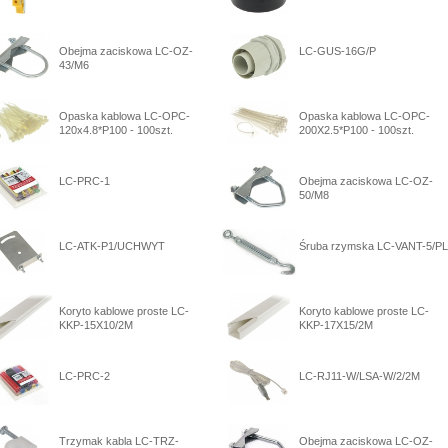
Obejma zaciskowa LC-OZ-
LC-GUS-16G/P
43/M6
Opaska kablowa LC-OPC-
Opaska kablowa LC-OPC-
120x4.8*P100 - 100szt.
200X2.5*P100 - 100szt.
LC-PRC-1
Obejma zaciskowa LC-OZ-
50/M8
LC-ATK-P1/UCHWYT
Śruba rzymska LC-VANT-5/PL
Koryto kablowe proste LC-
Koryto kablowe proste LC-
KKP-15X10/2M
KKP-17X15/2M
LC-PRC-2
LC-RJ11-W/LSA-W/2/2M
Trzymak kabla LC-TRZ-
Obejma zaciskowa LC-OZ-