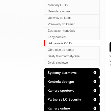
Monitory CCTV
Dekodery wideo
Uchwyty do kamer
Przewody do kamer
Zasilacze | końcówki
Karty pamięci
Akcesoria CCTV
Obrotnice do kamer
Szafy teleinformatyczne
b
Dyski sieciowe
Systemy alarmowe
Kontrola dostępu
Kamery sportowe
Partnerzy LC Security
Kamery online