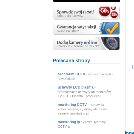
Polecane strony
archiwum CCTV
- info o zmianach i
nowościach
uchwyty LCD plazma
-
profesjonalne uchwyty do monitorów i
TV LCD / Plazma - producent
monitoring CCTV
- hurtownia
zabezpieczeń, systemy alarmowe,
kamery, monitoring ip
monitoring ip
cyfrowe systemy
CCTV ip
Inne