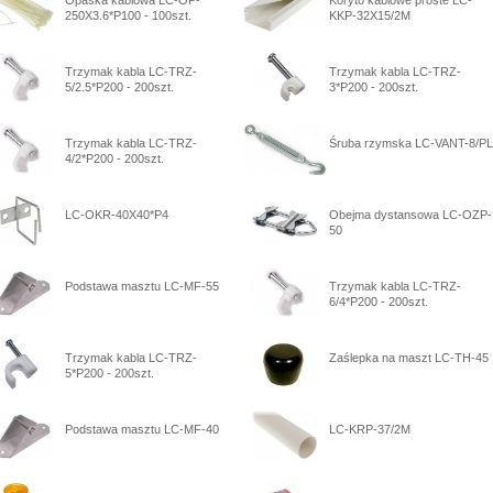
250X3.6*P100 - 100szt.
KKP-32X15/2M
Trzymak kabla LC-TRZ-
Trzymak kabla LC-TRZ-
5/2.5*P200 - 200szt.
3*P200 - 200szt.
Trzymak kabla LC-TRZ-
Śruba rzymska LC-VANT-8/PL
4/2*P200 - 200szt.
LC-OKR-40X40*P4
Obejma dystansowa LC-OZP-
50
Podstawa masztu LC-MF-55
Trzymak kabla LC-TRZ-
6/4*P200 - 200szt.
Trzymak kabla LC-TRZ-
Zaślepka na maszt LC-TH-45
5*P200 - 200szt.
Podstawa masztu LC-MF-40
LC-KRP-37/2M