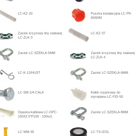
LC-KZ-20
Puszka instalacyjna LC-PK-
60/60M
Zacisk krzyżowy liny stalowej
LC-KZ-37
LC-ZLK-3
Zacisk LC-SZEKLA-5MM
Zacisk krzyżowy liny stalowej
LC-ZLK-4
LC-K-12/HUST
Zacisk LC-SZEKLA-6MM
LC-SM-1/4-CALA
Kołek rozporowy do
styropianu LC-FID-50
Opaska kablowa LC-OPC-
Zacisk LC-SZEKLA-8MM
100X2.5*P100 - 100szt.
LC-WM-35
LC-TS-IZOL