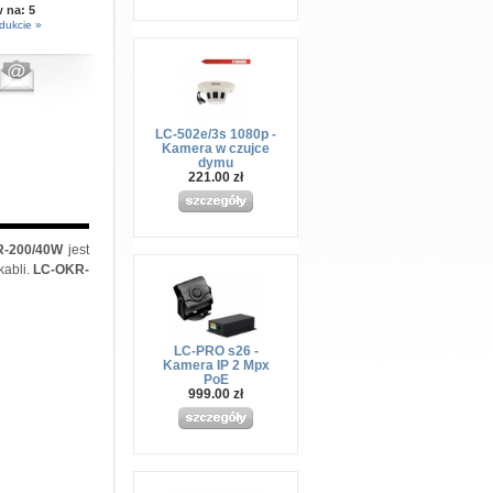
w na:
5
dukcie »
LC-502e/3s 1080p -
Kamera w czujce
dymu
221.00 zł
R-200/40W
jest
kabli.
LC-OKR-
LC-PRO s26 -
Kamera IP 2 Mpx
PoE
999.00 zł