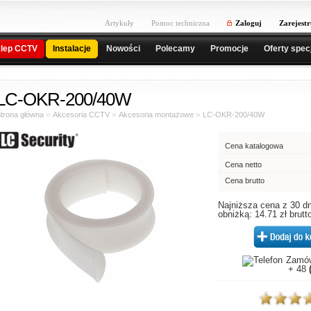
Artykuły
Pomoc techniczna
Zaloguj
Zarejestr
lep CCTV
Instalacje
Nowości
Polecamy
Promocje
Oferty spec
LC-OKR-200/40W
»
»
»
trona główna
Akcesoria CCTV
Akcesoria montażowe
LC-OKR-200/40W
Cena katalogowa
Cena netto
Cena brutto
Najniższa cena z 30 dn
obniżką: 14.71 zł brutt
Zamów
+ 48