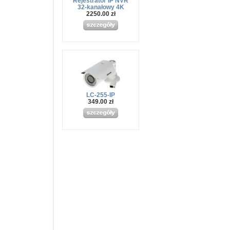
Rejestrator IP NVR
32-kanałowy 4K
2250.00 zł
LC-255-IP
349.00 zł