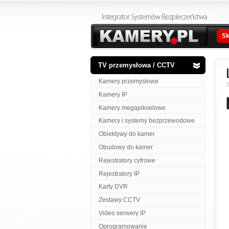
Sk
TV przemysłowa / CCTV
Kamery przemysłowe
S
Kamery IP
Kamery megapikselowe
Kamery i systemy bezprzewodowe
Obiektywy do kamer
Obudowy do kamer
Rejestratory cyfrowe
Rejestratory IP
Karty DVR
Zestawy CCTV
Video serwery IP
Oprogramowanie