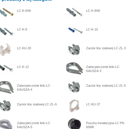
LC-K-6/W
LC-K-8/W
LC-K-8
LC-K-10
LC-KU-20
Zacisk liny stalowej LC-ZL-3
LC-K-12
Zabezpieczenie linki LC-
KAUSZA-3
Zabezpieczenie linki LC-
Zacisk liny stalowej LC-ZL-5
KAUSZA-4
Zacisk liny stalowej LC-ZL-6
LC-KU-37
Zabezpieczenie linki LC-
Puszka instalacyjna LC-PK-
KAUSZA-5
60MK