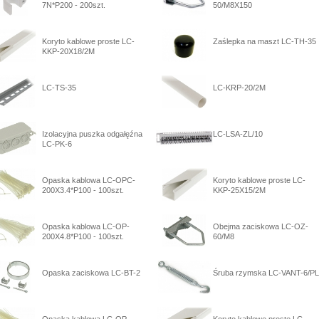
7N*P200 - 200szt.
50/M8X150
Koryto kablowe proste LC-
Zaślepka na maszt LC-TH-35
KKP-20X18/2M
LC-TS-35
LC-KRP-20/2M
Izolacyjna puszka odgałęźna
LC-LSA-ZL/10
LC-PK-6
Opaska kablowa LC-OPC-
Koryto kablowe proste LC-
200X3.4*P100 - 100szt.
KKP-25X15/2M
Opaska kablowa LC-OP-
Obejma zaciskowa LC-OZ-
200X4.8*P100 - 100szt.
60/M8
Opaska zaciskowa LC-BT-2
Śruba rzymska LC-VANT-6/PL
Opaska kablowa LC-OP-
Koryto kablowe proste LC-