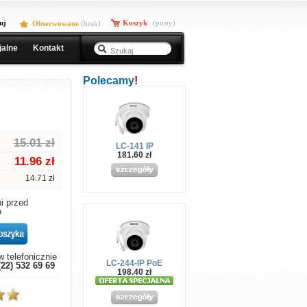
uj
Koszyk
(pusty)
Obserwowane
(
brak
)
jalne
Kontakt
Polecamy
!
15.01 zł
LC-141 IP
181.60 zł
11.96
zł
14.71 zł
i przed
o
 telefonicznie
LC-244-IP PoE
(22) 532 69 69
198.40 zł