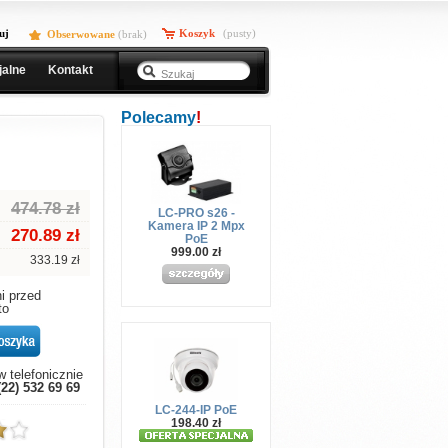
uj
Koszyk
(pusty)
Obserwowane
(
brak
)
jalne
Kontakt
Polecamy
!
474.78 zł
LC-PRO s26 -
Kamera IP 2 Mpx
270.89
zł
PoE
999.00 zł
333.19 zł
i przed
to
 telefonicznie
(22) 532 69 69
LC-244-IP PoE
198.40 zł