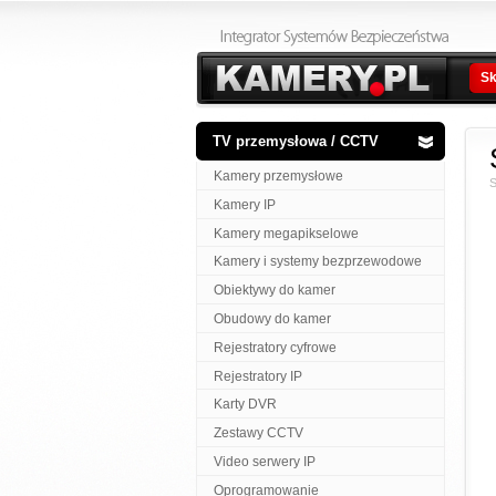
Sk
TV przemysłowa / CCTV
Kamery przemysłowe
S
Kamery IP
Kamery megapikselowe
Kamery i systemy bezprzewodowe
Obiektywy do kamer
Obudowy do kamer
Rejestratory cyfrowe
Rejestratory IP
Karty DVR
Zestawy CCTV
Video serwery IP
Oprogramowanie