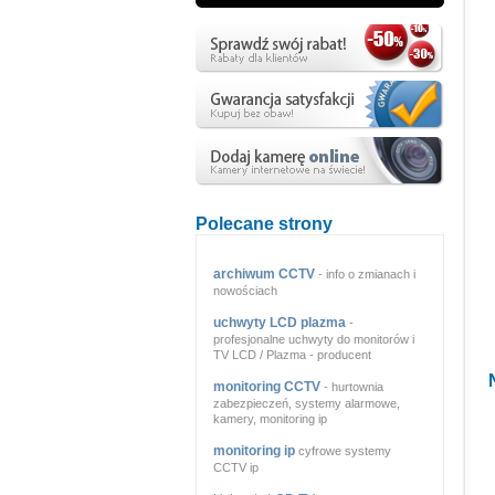
Polecane strony
archiwum CCTV
- info o zmianach i
nowościach
uchwyty LCD plazma
-
profesjonalne uchwyty do monitorów i
TV LCD / Plazma - producent
monitoring CCTV
- hurtownia
zabezpieczeń, systemy alarmowe,
kamery, monitoring ip
monitoring ip
cyfrowe systemy
CCTV ip