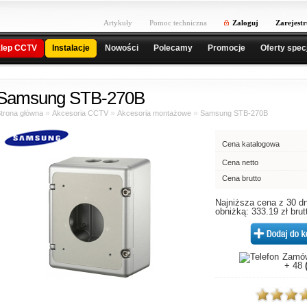
Artykuły
Pomoc techniczna
Zaloguj
Zarejestr
lep CCTV
Instalacje
Nowości
Polecamy
Promocje
Oferty spec
Samsung STB-270B
»
»
»
trona główna
Akcesoria CCTV
Akcesoria montażowe
Samsung STB-270B
Cena katalogowa
Cena netto
Cena brutto
Najniższa cena z 30 dn
obniżką: 333.19 zł brut
Zamów
+ 48