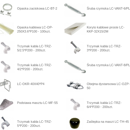
Opaska zaciskowa LC-BT-2
Śruba rzymska LC-VANT-6/PL
Opaska kablowa LC-OP-
Koryto kablowe proste LC-
250X3.6*P100 - 100szt.
KKP-32X15/2M
Trzymak kabla LC-TRZ-
Trzymak kabla LC-TRZ-
5/2.5*P200 - 200szt.
3*P200 - 200szt.
Trzymak kabla LC-TRZ-
Śruba rzymska LC-VANT-8/PL
4/2*P200 - 200szt.
LC-OKR-40X40*P4
Obejma dystansowa LC-OZP-
50
Podstawa masztu LC-MF-55
Trzymak kabla LC-TRZ-
6/4*P200 - 200szt.
Trzymak kabla LC-TRZ-
Zaślepka na maszt LC-TH-45
5*P200 - 200szt.