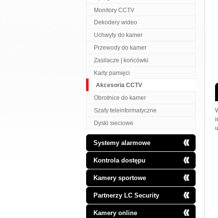
Monitory CCTV
Dekodery wideo
Uchwyty do kamer
Przewody do kamer
Zasilacze | końcówki
Karty pamięci
Akcesoria CCTV
Obrotnice do kamer
Szafy teleinformatyczne
Dyski sieciowe
u
Systemy alarmowe
Kontrola dostępu
Kamery sportowe
Partnerzy LC Security
Kamery online