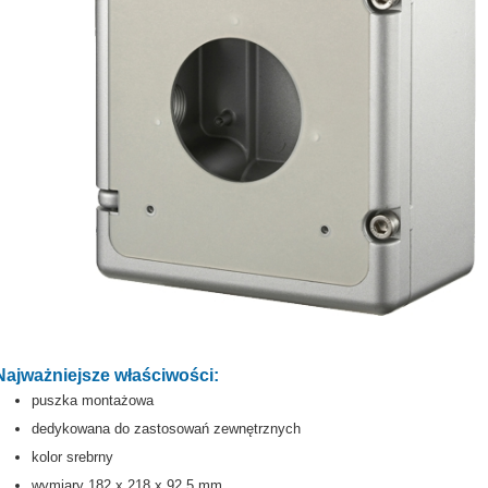
Najważniejsze właściwości:
puszka montażowa
dedykowana do zastosowań zewnętrznych
kolor srebrny
wymiary 182 x 218 x 92,5 mm