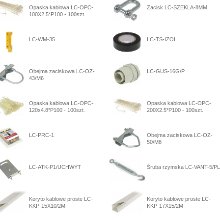
Opaska kablowa LC-OPC-
Zacisk LC-SZEKLA-8MM
100X2.5*P100 - 100szt.
LC-WM-35
LC-TS-IZOL
Obejma zaciskowa LC-OZ-
LC-GUS-16G/P
43/M6
Opaska kablowa LC-OPC-
Opaska kablowa LC-OPC-
120x4.8*P100 - 100szt.
200X2.5*P100 - 100szt.
LC-PRC-1
Obejma zaciskowa LC-OZ-
50/M8
LC-ATK-P1/UCHWYT
Śruba rzymska LC-VANT-5/PL
Koryto kablowe proste LC-
Koryto kablowe proste LC-
KKP-15X10/2M
KKP-17X15/2M