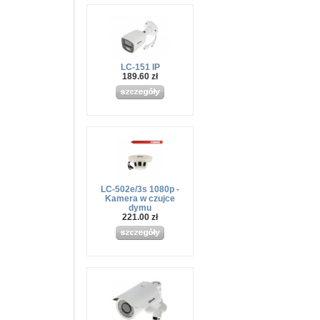
LC-151 IP
189.60 zł
LC-502e/3s 1080p -
Kamera w czujce
dymu
221.00 zł