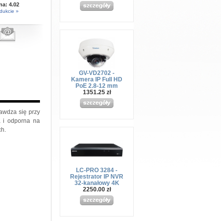
 na:
4.02
dukcie »
GV-VD2702 -
Kamera IP Full HD
PoE 2.8-12 mm
1351.25 zł
awdza się przy
a i odporna na
ch.
LC-PRO 3284 -
Rejestrator IP NVR
32-kanałowy 4K
2250.00 zł