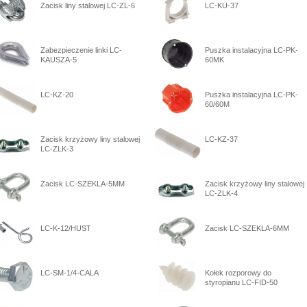
Zacisk liny stalowej LC-ZL-6
LC-KU-37
Zabezpieczenie linki LC-
Puszka instalacyjna LC-PK-
KAUSZA-5
60MK
LC-KZ-20
Puszka instalacyjna LC-PK-
60/60M
Zacisk krzyżowy liny stalowej
LC-KZ-37
LC-ZLK-3
Zacisk LC-SZEKLA-5MM
Zacisk krzyżowy liny stalowej
LC-ZLK-4
LC-K-12/HUST
Zacisk LC-SZEKLA-6MM
LC-SM-1/4-CALA
Kołek rozporowy do
styropianu LC-FID-50