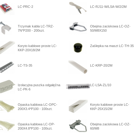
LC-PRC-2
LC-RJ11-W/LSA-W/2/2M
Trzymak kabla LC-TRZ-
Obejma zaciskowa LC-OZ-
7N*P200 - 200szt.
50/M8X150
Koryto kablowe proste LC-
Zaślepka na maszt LC-TH-35
KKP-20X18/2M
LC-TS-35
LC-KRP-20/2M
Izolacyjna puszka odgałęźna
LC-LSA-ZL/10
LC-PK-6
Opaska kablowa LC-OPC-
Koryto kablowe proste LC-
200X3.4*P100 - 100szt.
KKP-25X15/2M
Opaska kablowa LC-OP-
Obejma zaciskowa LC-OZ-
200X4.8*P100 - 100szt.
60/M8