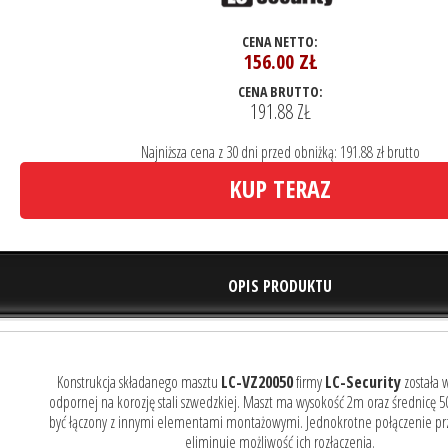
CENA NETTO:
156.00
ZŁ
CENA BRUTTO:
191.88 ZŁ
Najniższa cena z 30 dni przed obniżką: 191.88 zł brutto
KUP TERAZ
OPIS PRODUKTU
Konstrukcja składanego masztu
LC-VZ20050
firmy
LC-Security
została 
odpornej na korozję stali szwedzkiej. Maszt ma wysokość 2m oraz średnicę
być łączony z innymi elementami montażowymi. Jednokrotne połączenie pr
eliminuje możliwość ich rozłączenia.