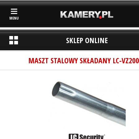
MENU
SKLEP ONLINE
MASZT STALOWY SKŁADANY LC-VZ200