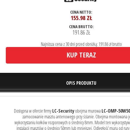
CENA NETTO:
155.98
ZŁ
CENA BRUTTO:
191.86 ZŁ
Najniższa cena z 30 dni przed obniżką: 191.86 zł brutto
KUP TERAZ
OPIS PRODUKTU
Dostępna w ofercie firmy
LC-Security
obejma murowa
LC-OMP-50W5
zamocowanie masztu antenowego przy ścianie. Obejma montowana je
wykorzystaniu kołków rozporowych o średnicy 8mm. Model ten wykorzystywa
instalacji masztów o średnicy 50mm lub mniejszej. Odległość muru od rury